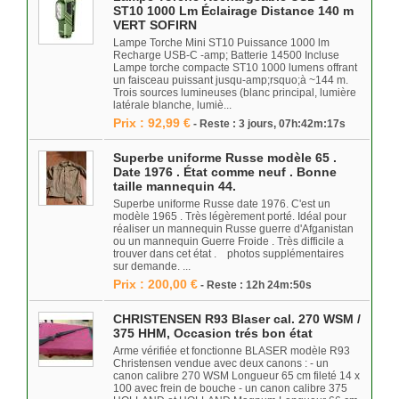
ST10 1000 Lm Éclairage Distance 140 m
VERT SOFIRN
Lampe Torche Mini ST10 Puissance 1000 lm
Recharge USB-C -amp; Batterie 14500 Incluse
Lampe torche compacte ST10 1000 lumens offrant
un faisceau puissant jusqu-amp;rsquo;à ~144 m.
Trois sources lumineuses (blanc principal, lumière
latérale blanche, lumiè...
Prix : 92,99 €
- Reste : 3 jours, 07h:42m:17s
Superbe uniforme Russe modèle 65 .
Date 1976 . État comme neuf . Bonne
taille mannequin 44.
Superbe uniforme Russe date 1976. C'est un
modèle 1965 . Très légèrement porté. Idéal pour
réaliser un mannequin Russe guerre d'Afganistan
ou un mannequin Guerre Froide . Très difficile a
trouver dans cet état . photos supplémentaires
sur demande. ...
Prix : 200,00 €
- Reste : 12h 24m:50s
CHRISTENSEN R93 Blaser cal. 270 WSM /
375 HHM, Occasion trés bon état
Arme vérifiée et fonctionne BLASER modèle R93
Christensen vendue avec deux canons : - un
canon calibre 270 WSM Longueur 65 cm fileté 14 x
100 avec frein de bouche - un canon calibre 375