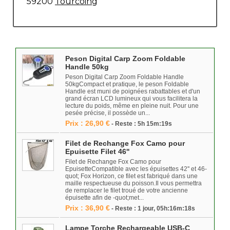
59200
Tourcoing
Peson Digital Carp Zoom Foldable
Handle 50kg
Peson Digital Carp Zoom Foldable Handle
50kgCompact et pratique, le peson Foldable
Handle est muni de poignées rabattables et d'un
grand écran LCD lumineux qui vous facilitera la
lecture du poids, même en pleine nuit. Pour une
pesée précise, il possède un...
Prix : 26,90 €
- Reste : 5h 15m:19s
Filet de Rechange Fox Camo pour
Epuisette Filet 46''
Filet de Rechange Fox Camo pour
EpuisetteCompatible avec les épuisettes 42'' et 46-
quot; Fox Horizon, ce filet est fabriqué dans une
maille respectueuse du poisson.Il vous permettra
de remplacer le filet troué de votre ancienne
épuisette afin de -quot;met...
Prix : 36,90 €
- Reste : 1 jour, 05h:16m:18s
Lampe Torche Rechargeable USB-C