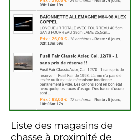
Prix : 29,00 €
- 24 enchères
- Reste : 4 jours,
09h:14m:19s
BAÏONNETTE ALLEMAGNE M84-98 ALEX
COPPEL
LONGUEUR TOTALE AVEC FOURREAU 40,5cm
SANS FOURREAU 39cm LAME 25,5cm...
Prix : 26,00 €
- 18 enchères
- Reste : 6 jours,
02h:13m:59s
Fusil Fair Classic Acier, Cal. 12/70 - 1
sans prix de réserve !!
Fusil Fair Classic Acier, Cal. 12/70 - 1 sans prix de
réserve !! Fusil Fair de 1993. L'arme n'a pas été
testée au tir mais le mécanisme fonctionne
parfaitement à vide. Les canons sont en bon état
avec quelques traces d'usage. Des traces d'usure
sont ...
Prix : 63,00 €
- 12 enchères
- Reste : 5 jours,
10h:06m:17s
Liste des magasins de
chasse à proximité de