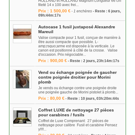
HOLLAND et HOLLAND Magnum Longueur 66 cm
fileté 14 x 100 avec frei...
Prix : 1 500,00 €
- 1 enchères
- Reste : 6 jours,
09h:44m:17s
Autocase 1 fusil juxtaposé Alexandre
Mareuil
Valise compacte pour 1 fusil, conçue de manière à
être aussi compacte que possible. L-
amp;rsquo;arme est disposée à la verticale. Le
canon est positionné à côté de la crosse. Valise
d'occasion. Prix négociable...
Prix : 900,00 €
- Reste : 2 jours, 23h:14m:17s
Vend ou échange poignée de gaucher
contre poignée droitier pour Morini
plomb
Je vends ou échange contre une poignée droite
une poignée gauche de Morini pistolet à plomb...
Prix : 80,00 €
- Reste : 10 jours, 03h:20m:44s
Coffret LUXE de nettoyage 27 pièces
pour carabines / fusils
Coffret de Luxe Comprenant: 27 pièces de
nettoyage pour calibre Fusil et carabine Pensez
y!!!!...