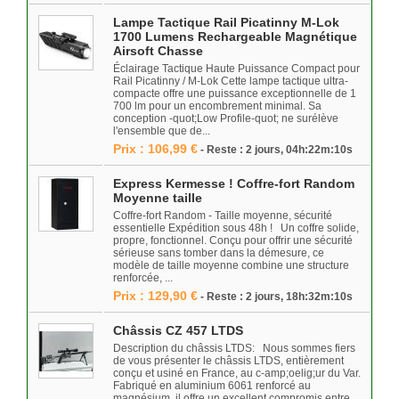
Lampe Tactique Rail Picatinny M-Lok
1700 Lumens Rechargeable Magnétique
Airsoft Chasse
Éclairage Tactique Haute Puissance Compact pour
Rail Picatinny / M-Lok Cette lampe tactique ultra-
compacte offre une puissance exceptionnelle de 1
700 lm pour un encombrement minimal. Sa
conception -quot;Low Profile-quot; ne surélève
l'ensemble que de...
Prix : 106,99 €
- Reste : 2 jours, 04h:22m:10s
Express Kermesse ! Coffre-fort Random
Moyenne taille
Coffre-fort Random - Taille moyenne, sécurité
essentielle Expédition sous 48h ! Un coffre solide,
propre, fonctionnel. Conçu pour offrir une sécurité
sérieuse sans tomber dans la démesure, ce
modèle de taille moyenne combine une structure
renforcée, ...
Prix : 129,90 €
- Reste : 2 jours, 18h:32m:10s
Châssis CZ 457 LTDS
Description du châssis LTDS: Nous sommes fiers
de vous présenter le châssis LTDS, entièrement
conçu et usiné en France, au c-amp;oelig;ur du Var.
Fabriqué en aluminium 6061 renforcé au
magnésium, il offre un excellent compromis entre