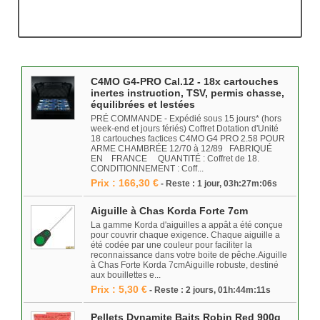
C4MO G4-PRO Cal.12 - 18x cartouches
inertes instruction, TSV, permis chasse,
équilibrées et lestées
PRÉ COMMANDE - Expédié sous 15 jours* (hors
week-end et jours fériés) Coffret Dotation d'Unité
18 cartouches factices C4MO G4 PRO 2.58 POUR
ARME CHAMBRÉE 12/70 à 12/89 FABRIQUÉ
EN FRANCE QUANTITÉ : Coffret de 18.
CONDITIONNEMENT : Coff...
Prix : 166,30 €
- Reste : 1 jour, 03h:27m:06s
Aiguille à Chas Korda Forte 7cm
La gamme Korda d'aiguilles a appât a été conçue
pour couvrir chaque exigence. Chaque aiguille a
été codée par une couleur pour faciliter la
reconnaissance dans votre boite de pêche.Aiguille
à Chas Forte Korda 7cmAiguille robuste, destiné
aux bouillettes e...
Prix : 5,30 €
- Reste : 2 jours, 01h:44m:11s
Pellets Dynamite Baits Robin Red 900g