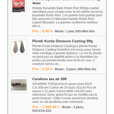
4mm
Pellets Dynamite Baits Robin Red 900gLe pellet
spécifique pour coupler avec le hit catcher qu'est la
bouillette Robin Red. Ces pellets sont parfaits pour
être associés à l'attractant liquide Robin Red
Liquid Attractant. La gamme contient le meilleur
des a...
Prix : 9,40 €
- Reste : 1 jour, 02h:40m:43s
Plomb Korda Distance Casting 99g
Plomb Korda Distance CastingLe plomb Korda
Distance Casting Emerillon est conçu pour lancer
votre montage à grande distance. Le vol du plomb
ne perd pas sa stabilité grâce à la répartition du
poids.Les plombs Korda sont livrés en vrac, 2
couleurs camou as...
Prix : 3,30 €
- Reste : 2 jours, 00h:56m:11s
Carabine ata alr 308
ATA ARMS TURQUA ALR canon lourd 2025
Cal.308 win Canon de 24-quot; (61cm) Pas de
rayure 1:11-quot; Canon fileté 14x100 avec
silencieux Sonic ghost 50 qui ne modifie pas le
point d'impact -33db Crosse aluminium anodisé
avec un rail picatinny avec monopod ...
Prix : 1 800,00 €
- Reste : 3 jours,
01h:21m:22s