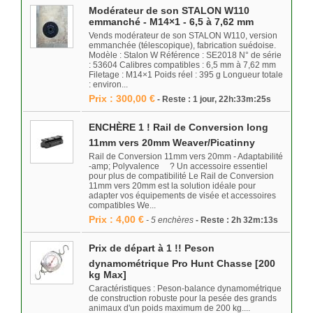
Modérateur de son STALON W110
emmanché - M14×1 - 6,5 à 7,62 mm
Vends modérateur de son STALON W110, version
emmanchée (télescopique), fabrication suédoise.
Modèle : Stalon W Référence : SE2018 N° de série
: 53604 Calibres compatibles : 6,5 mm à 7,62 mm
Filetage : M14×1 Poids réel : 395 g Longueur totale
: environ...
Prix : 300,00 €
- Reste : 1 jour, 22h:33m:25s
ENCHÈRE 1 ! Rail de Conversion long
11mm vers 20mm Weaver/Picatinny
Rail de Conversion 11mm vers 20mm - Adaptabilité
-amp; Polyvalence ? Un accessoire essentiel
pour plus de compatibilité Le Rail de Conversion
11mm vers 20mm est la solution idéale pour
adapter vos équipements de visée et accessoires
compatibles We...
Prix : 4,00 €
- 5 enchères
- Reste : 2h 32m:13s
Prix de départ à 1 !! Peson
dynamométrique Pro Hunt Chasse [200
kg Max]
Caractéristiques : Peson-balance dynamométrique
de construction robuste pour la pesée des grands
animaux d'un poids maximum de 200 kg....