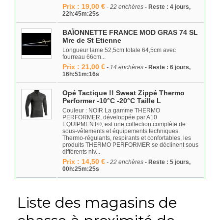
Prix : 19,00 €
- 22 enchères
- Reste : 4 jours,
22h:45m:25s
BAÏONNETTE FRANCE MOD GRAS 74 SL
Mre de St Etienne
Longueur lame 52,5cm totale 64,5cm avec
fourreau 66cm...
Prix : 21,00 €
- 14 enchères
- Reste : 6 jours,
16h:51m:16s
Opé Tactique !! Sweat Zippé Thermo
Performer -10°C -20°C Taille L
Couleur : NOIR La gamme THERMO
PERFORMER, développée par A10
EQUIPMENT®, est une collection complète de
sous-vêtements et équipements techniques.
Thermo-régulants, respirants et confortables, les
produits THERMO PERFORMER se déclinent sous
différents niv...
Prix : 14,50 €
- 22 enchères
- Reste : 5 jours,
00h:25m:25s
Liste des magasins de