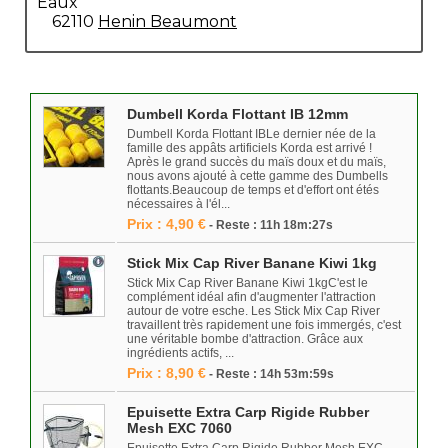
Eaux
62110
Henin Beaumont
Dumbell Korda Flottant IB 12mm
Dumbell Korda Flottant IBLe dernier née de la
famille des appâts artificiels Korda est arrivé !
Après le grand succès du maïs doux et du maïs,
nous avons ajouté à cette gamme des Dumbells
flottants.Beaucoup de temps et d'effort ont étés
nécessaires à l'él...
Prix : 4,90 €
- Reste : 11h 18m:27s
Stick Mix Cap River Banane Kiwi 1kg
Stick Mix Cap River Banane Kiwi 1kgC'est le
complément idéal afin d'augmenter l'attraction
autour de votre esche. Les Stick Mix Cap River
travaillent très rapidement une fois immergés, c'est
une véritable bombe d'attraction. Grâce aux
ingrédients actifs, ...
Prix : 8,90 €
- Reste : 14h 53m:59s
Epuisette Extra Carp Rigide Rubber
Mesh EXC 7060