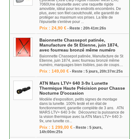
Epuisette Extra Carp Rigide Rubber Mesh EXC
7060Une épuisette avec une raquette rigide
amovible, idéal pour les endroits encombrés. De
plus, avec son filet caoutchouté, elle garantit de
protéger au maximum vos prises. La tête de
l'épuisette s'enlève pour ...
Prix : 24,90 €
- Reste : 20h 41m:26s
Baionnette Chassepot patinée,
Manufacture de St Etienne, juin 1874,
avec fourreau bronzé même numéro
Baionnette Chassepot patinée, Manufacture de St
Etienne, juin 1874, avec fourreau bronzé même
numéro, marquages bien lisibles, pas de coups....
Prix : 149,00 €
- Reste : 5 jours, 20h:37m:25s
ATN Mars LTV+ 640 3-9x Lunette
Thermique Haute Précision pour Chasse
Nocturne D'occasion
Modèle d'exposition, petits signes de montage
dans la lunette. 100% testé et en état de
fonctionnement, garantie complète de 3 ans. ATN
MARS LTV+ 640 3-9x Découvrez la puissance de
la vision thermique avec la ATN Mars LTV+ 640 3-
9x, une lunette co...
Prix : 1 299,00 €
- Reste : 5 jours,
14h:00m:25s