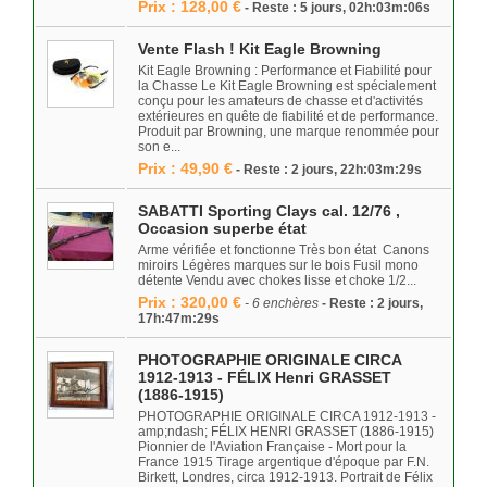
Prix : 128,00 €
- Reste : 5 jours, 02h:03m:06s
Vente Flash ! Kit Eagle Browning
Kit Eagle Browning : Performance et Fiabilité pour
la Chasse Le Kit Eagle Browning est spécialement
conçu pour les amateurs de chasse et d'activités
extérieures en quête de fiabilité et de performance.
Produit par Browning, une marque renommée pour
son e...
Prix : 49,90 €
- Reste : 2 jours, 22h:03m:29s
SABATTI Sporting Clays cal. 12/76 ,
Occasion superbe état
Arme vérifiée et fonctionne Très bon état Canons
miroirs Légères marques sur le bois Fusil mono
détente Vendu avec chokes lisse et choke 1/2...
Prix : 320,00 €
- 6 enchères
- Reste : 2 jours,
17h:47m:29s
PHOTOGRAPHIE ORIGINALE CIRCA
1912-1913 - FÉLIX Henri GRASSET
(1886-1915)
PHOTOGRAPHIE ORIGINALE CIRCA 1912-1913 -
amp;ndash; FÉLIX HENRI GRASSET (1886-1915)
Pionnier de l'Aviation Française - Mort pour la
France 1915 Tirage argentique d'époque par F.N.
Birkett, Londres, circa 1912-1913. Portrait de Félix