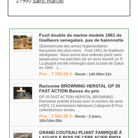
27950
Saint-Marcel
Fusil double de marine modele 1861 de
tirailleurs senegalais. pas de baïonnette
Sûrement une des armes réglementaires
françaises des plus rares. Fusil 1861 de tirailleurs
sénégalais. Nous avons tous entendu parlé sans
jamais pour ma part bien sûr en avoir touché un !!!
La plupart ont été immergés dans la baie de Dakar
en 1960. . L...
Prix : 7 700,00 €
- Reste : 14h 09m:33s
Rarissime BROWNING HERSTAL GP 35
FAST ACTION Baisse du prix
GP 35 FAST ACTION HERSTAL BROWNING
Rarissime pistolet d'essai avec le numero de serie
HOO1 12 exemplaires fabriqués Categorie B Pour
collectionneur aviséu ...
Prix : 7 500,00 €
- Reste : 2 jours,
16h:54m:08s
GRAND COUTEAU PLIANT FABRIQUÉ À
LAGUIOLE BOIS DE CERF ACIER RW34