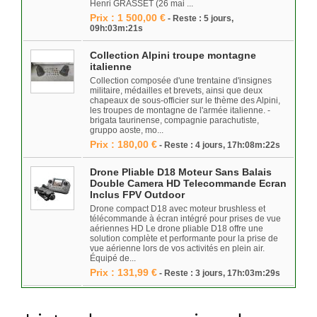
Henri GRASSET (26 mai ...
Prix : 1 500,00 €
- Reste : 5 jours,
09h:03m:21s
Collection Alpini troupe montagne
italienne
Collection composée d'une trentaine d'insignes
militaire, médailles et brevets, ainsi que deux
chapeaux de sous-officier sur le thème des Alpini,
les troupes de montagne de l'armée italienne. -
brigata taurinense, compagnie parachutiste,
gruppo aoste, mo...
Prix : 180,00 €
- Reste : 4 jours, 17h:08m:22s
Drone Pliable D18 Moteur Sans Balais
Double Camera HD Telecommande Ecran
Inclus FPV Outdoor
Drone compact D18 avec moteur brushless et
télécommande à écran intégré pour prises de vue
aériennes HD Le drone pliable D18 offre une
solution complète et performante pour la prise de
vue aérienne lors de vos activités en plein air.
Équipé de...
Prix : 131,99 €
- Reste : 3 jours, 17h:03m:29s