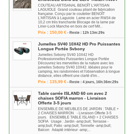
COUTEAU ARTISANAL BENOÎT L'ARTISAN
LAGUIOLE Grand couteau pliant de fabrication
française. Conçu par le coutelier BENOÎT
L'ARTISAN à Laguiole Lame en acier RW34 de
10,2 cm très tranchante Blocage de la lame par
Liner-Lock Manche en bois de cerf Mit...
Prix : 150,00 €
- Reste : 12h 13m:29s
Jumelles SV40 10X42 HD Pro Puissantes
Longue Portée Svbony
Jumelles Svbony SV40 10X42 HD
Professionnelles Puissantes Longue Portée
Découvrez les merveilles de la nature avec les
jumelles Svbony SV40 10X42. Idéales pour le
camping, les randonnées et l'observation à longue
distance, elles offrent une clarté d'im...
Prix : 135,99 €
- Reste : 4 jours, 16h:36m:29s
Table carrée ISLAND 60 cm avec 2
chaises SOFIA marron - Livraison
Offerte 3-5 jours
ENSEMBLE DE MEUBLES DE JARDIN : TABLE +
2 CHAISES MARRON - Livraison Offerte 3-5
jours. ENSEMBLE TABLE ISLAND + 2 CHAISES
SOFIA Usage : Jardin -amp;bull; Terrasse -
amp;bull; Patio -amp;bull; Tonnelle -amp;bull;
Balcon Adapté intérieur -amp;...