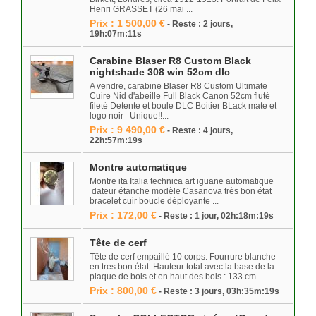
Henri GRASSET (26 mai ...
Prix : 1 500,00 €
- Reste : 2 jours,
19h:07m:11s
Carabine Blaser R8 Custom Black
nightshade 308 win 52cm dlc
A vendre, carabine Blaser R8 Custom Ultimate
Cuire Nid d'abeille Full Black Canon 52cm fluté
fileté Detente et boule DLC Boitier BLack mate et
logo noir Unique!!...
Prix : 9 490,00 €
- Reste : 4 jours,
22h:57m:19s
Montre automatique
Montre ita Italia technica art iguane automatique
dateur étanche modèle Casanova très bon état
bracelet cuir boucle déployante ...
Prix : 172,00 €
- Reste : 1 jour, 02h:18m:19s
Tête de cerf
Tête de cerf empaillé 10 corps. Fourrure blanche
en tres bon état. Hauteur total avec la base de la
plaque de bois et en haut des bois : 133 cm...
Prix : 800,00 €
- Reste : 3 jours, 03h:35m:19s