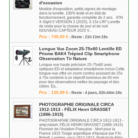
d'occasion
Modèle d'exposition, petits signes de montage
dans la lunette. 100% testé et en état de
fonctionnement, garantie complète de 2 ans. ATN
X-Sight 5 VERSION 2 (2025), 3-15x LRF Lunette
de visée pour la chasse de jour et de nuit
NOUVEAU CAPTEUR 2025 V...
Prix : 749,00 €
- Reste : 21h 13m:19s
Longue Vue Zoom 25-75x60 Lentille ED
Prisme BAK4 Trépied Clip Smartphone
Observation Tir Nature
Longue-vue haute précision 25-75x60 avec
optiques ED et adaptateur smartphone inclus Cette
longue-vue offre un zoom continu puissant de 25x
à 75x combiné à un objectif lumineux de 60 mm
pour des observations nettes du paysage et des
cibles. Éq...
Prix : 139,99 €
- Reste : 4 jours, 02h:44m:19s
PHOTOGRAPHIE ORIGINALE CIRCA
1912-1913 - FÉLIX Henri GRASSET
(1886-1915)
PHOTOGRAPHIE ORIGINALE CIRCA 1912-1913 -
amp;ndash; FÉLIX HENRI GRASSET (1886-1915)
Pionnier de l'Aviation Française - Mort pour la
France 1915 Tirage argentique d'époque par F.N.
Birkett, Londres, circa 1912-1913. Portrait de Félix