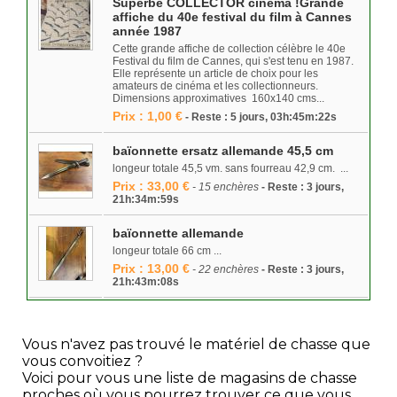
Superbe COLLECTOR cinéma !Grande
affiche du 40e festival du film à Cannes
année 1987
Cette grande affiche de collection célèbre le 40e
Festival du film de Cannes, qui s'est tenu en 1987.
Elle représente un article de choix pour les
amateurs de cinéma et les collectionneurs.
Dimensions approximatives 160x140 cms...
Prix : 1,00 €
- Reste : 5 jours, 03h:45m:22s
baïonnette ersatz allemande 45,5 cm
longeur totale 45,5 vm. sans fourreau 42,9 cm. ...
Prix : 33,00 €
- 15 enchères
- Reste : 3 jours,
21h:34m:59s
baïonnette allemande
longeur totale 66 cm ...
Prix : 13,00 €
- 22 enchères
- Reste : 3 jours,
21h:43m:08s
Vous n'avez pas trouvé le matériel de chasse que
vous convoitiez ?
Voici pour vous une liste de magasins de chasse
proches où vous pourrez trouver ce que vous