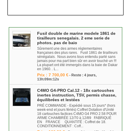
Fusil double de marine modele 1861 de
tirailleurs senegalais. 2 eme serie de
photos. pas de baio
Sûrement une des armes réglementaires
françaises des plus rares. Fusil 1861 de tirailleurs
sénégalais. Nous avons tous entendu parlé sans
jamais pour ma part bien sûr en avoir touché un !!!
La plupart ont été immergés dans la baie de Dakar
en 1960. . L...
Prix : 7 700,00 €
- Reste : 4 jours,
13h:09m:12s
C4MO G4-PRO Cal.12 - 18x cartouches
inertes instruction, TSV, permis chasse,
équilibrées et lestées
PRÉ COMMANDE - Expédié sous 15 jours* (hors
week-end et jours fériés) Coffret Dotation d'Unité
18 cartouches factices C4MO G4 PRO 2.58 POUR
ARME CHAMBRÉE 12/70 à 12/89 FABRIQUÉ
EN FRANCE QUANTITÉ : Coffret de 18.
CONDITIONNEMENT : Coff...