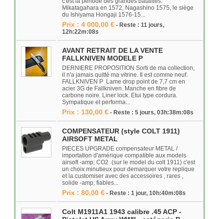
c'est la période des grandes batailles.
Mikatagahara en 1572, Nagashino 1575, le siège
du Ishiyama Hongaji 1576-15...
Prix : 4 000,00 €
- Reste : 11 jours,
12h:22m:08s
AVANT RETRAIT DE LA VENTE
FALLKNIVEN MODELE P
DERNIERE PROPOSITION Sorti de ma collection,
il n'a jamais quitté ma vitrine. Il est comme neuf.
FALLKNIVEN P Lame drop point de 7,7 cm en
acier 3G de Fallkniven. Manche en fibre de
carbone noire. Liner lock. Etui type cordura.
Sympatique et performa...
Prix : 130,00 €
- Reste : 5 jours, 03h:38m:08s
COMPENSATEUR (style COLT 1911)
AIRSOFT METAL
PIECES UPGRADE compensateur METAL /
importation d'amérique compatible aux models
airsoft -amp; CO2 (sur le model du colt 1911) c'est
un choix minutieux pour demarquer votre replique
et la customiser avec des accessoires , rares ,
solide -amp; fiables...
Prix : 80,00 €
- Reste : 1 jour, 10h:40m:08s
Colt M1911A1 1943 calibre .45 ACP -