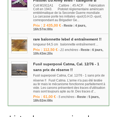
Pistolet US Army WWII - catégorie B
Colt M1911A1 Calibre : .45 ACP. Fabrication
Colt en 1943. Pistolet réglementaire américain
emblématique de la Seconde Guerre mondiale.
La carcasse porte les initiales -quot;G.H.D.-quot;
correspondant au Brigadier Ge...
Prix : 2 435,00 €
- Reste : 4 jours,
16h:57m:00s
rare baïonnette lebel d entraînement !!
longueur 64,5 cm baïonnette entraînement ...
Prix : 112,50 €
- 21 enchères
- Reste : 6 jours,
10h:43m:20s
Fusil superposé Catma, Cal. 12/76 - 1
sans prix de réserve !!
Fusil superposé Catma, Cal. 12/76 - 1 sans prix de
réserve !! Fusil Catma. L'arme n'a pas été testée
au tir mais le mécanisme fonctionne parfaitement à
vide. Les canons présentent des traces d'utilisation
mais sont toujours apte au tir. Des traces d'...
Prix : 61,00 €
- 5 enchères
- Reste : 5 jours,
18h:02m:08s