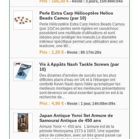
Prix : 166,30 €
- Reste : 3 jours, 15h:49m:04s
Perle Extra Carp Hélicoptère Helico
Beads Camou (par 10)
Perle Hélicoptère Extra Carp Helico Beads Camou
(par 10)Ces perles semi-rigides en caoutchouc
possèdent une multitude d'utilisations et sont
idéales pour protéger les noeuds.Le diamètre
intérieur spécifique permet une utilisation avec un
leadcore, une têt...
Prix : 1,20 €
- Reste : 8h 17m:26s
Vis à Appâts Nash Tackle Screws (par
10)
Des dizaines d'années de succès sur les plus
difficiles plans d'eau en UK et à l'étranger ont
conforté Kevin Nash dans l'idée qu'employer les
meilleurs montages et les meilleures présentations
sont devenus un atout essentiel quand on est à la
recherche de...
Prix : 4,90 €
- Reste : 1 jour, 14h:08m:09s
Japan Antique Yoroi Set Armure de
Samourai Antique de 450 ans
Armure Yoroi +/- 450 ans L'armure est de la
période Momoyama 1573 à 1603. Une superbe
pièce de collection, avec un très grand passé car