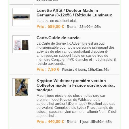
Lunette Affût / Docteur Made in
Germany /3-12x56 / Réticule Lumineux
Lunette, en excellent état...
Prix : 599,00 €
- Reste : 23h 00m:05s
Carte-Guide de survie
La Carte de Survie I.K Adventure est un outil
indispensable pour toute personne pratiquant des
activités de plein air ou souhaitant disposer d-
amp;rsquo;un support fiable en cas de trou de
mémoire Conçu en PVC étanche et indéchirable, il
résiste aux condi...
Prix : 7,90 €
- Reste : 4 jours, 16h:41m:46s
Krypton Wildsteer première version
Collector made in France survie combat
tactique
Magnifique pièce et de plus en plus rare car
premier model Krypton de Wildsteer puis
aujourd'hui arrêter ! (Dommage) Excellent couteau
polyvalent Complet etuis kydex P-tac , sangle de
cuisse , passant nylon ceinture , allumé feu... C'est
aujourd'hui ...
Prix : 440,00 €
- Reste : 1 jour, 15h:50m:45s