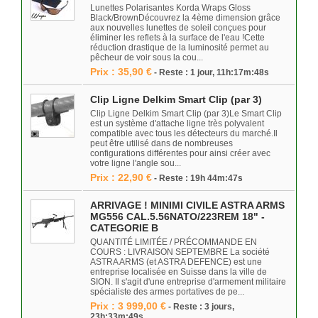
Lunettes Polarisantes Korda Wraps Gloss
Black/BrownDécouvrez la 4ème dimension grâce
aux nouvelles lunettes de soleil conçues pour
éliminer les reflets à la surface de l'eau !Cette
réduction drastique de la luminosité permet au
pêcheur de voir sous la cou...
Prix : 35,90 €
- Reste : 1 jour, 11h:17m:48s
Clip Ligne Delkim Smart Clip (par 3)
Clip Ligne Delkim Smart Clip (par 3)Le Smart Clip
est un système d'attache ligne très polyvalent
compatible avec tous les détecteurs du marché.Il
peut être utilisé dans de nombreuses
configurations différentes pour ainsi créer avec
votre ligne l'angle sou...
Prix : 22,90 €
- Reste : 19h 44m:47s
ARRIVAGE ! MINIMI CIVILE ASTRA ARMS
MG556 CAL.5.56NATO/223REM 18" -
CATEGORIE B
QUANTITÉ LIMITÉE / PRÉCOMMANDE EN
COURS : LIVRAISON SEPTEMBRE La société
ASTRA ARMS (et ASTRA DEFENCE) est une
entreprise localisée en Suisse dans la ville de
SION. Il s'agit d'une entreprise d'armement militaire
spécialiste des armes portatives de pe...
Prix : 3 999,00 €
- Reste : 3 jours,
23h:33m:49s