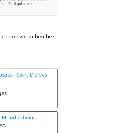
n. Fusil qui servait ...
r ce que vous cherchez,
sges - Saint Dié des
ges
- Mundolsheim
nes