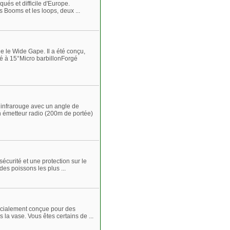
ués et difficile d'Europe.
s Booms et les loops, deux ...
le Wide Gape. Il a été conçu,
vé à 15°Micro barbillonForgé
nfrarouge avec un angle de
n émetteur radio (200m de portée)
curité et une protection sur le
des poissons les plus ...
écialement conçue pour des
la vase. Vous êtes certains de ...