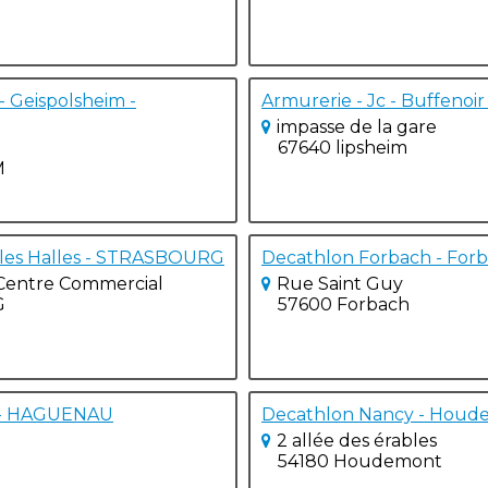
 Geispolsheim -
Armurerie - Jc - Buffenoir 
impasse de la gare
67640 lipsheim
M
 les Halles - STRASBOURG
Decathlon Forbach - For
, Centre Commercial
Rue Saint Guy
G
57600 Forbach
 - HAGUENAU
Decathlon Nancy - Houd
2 allée des érables
54180 Houdemont