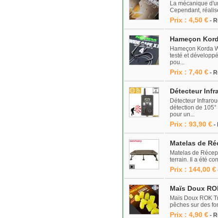
La mécanique d'un 
Cependant, réalise
Prix : 4,50 €
- 
Hameçon Korda
Hameçon Korda Wid
testé et développé
pou...
Prix : 7,40 €
- 
Détecteur Inf
Détecteur Infrar
détection de 105°
pour un...
Prix : 93,90 €
-
Matelas de Ré
Matelas de Récept
terrain. Il a été 
Prix : 144,00 €
Maïs Doux ROK
Maïs Doux ROK Tri
pêches sur des fon
Prix : 4,90 €
- R