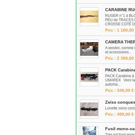
CARABINE RUG
RUGER n°1 à BL
PEU de TRACES 
CROSSE COTÉ DR
Prix : 1 100,00
CAMERA THER
A vendre, comme ne
et accessoires...
Prix : 2 399,00
PACK Carabine
PACK Carabine à P
UMAREX Voici la v
automa...
Prix : 349,99 €
Zeiss conquest
Lunette zeiss conq
Prix : 499,00 €
Fusil mono-c
Trés joli fusil m