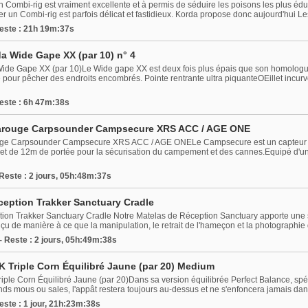
Combi-rig est vraiment excellente et à permis de séduire les poisons les plus éduq
r un Combi-rig est parfois délicat et fastidieux. Korda propose donc aujourd'hui Le
Reste : 21h 19m:37s
 Wide Gape XX (par 10) n° 4
e Gape XX (par 10)Le Wide gape XX est deux fois plus épais que son homologue 
 pour pêcher des endroits encombrés. Pointe rentrante ultra piquanteOEillet incur
Reste : 6h 47m:38s
rarouge Carpsounder Campsecure XRS ACC / AGE ONE
ouge Carpsounder Campsecure XRS ACC / AGE ONELe Campsecure est un capteur i
 et de 12m de portée pour la sécurisation du campement et des cannes.Equipé d'u
 Reste : 2 jours, 05h:48m:37s
ception Trakker Sanctuary Cradle
ion Trakker Sanctuary Cradle Notre Matelas de Réception Sanctuary apporte une sé
conçu de manière à ce que la manipulation, le retrait de l'hameçon et la photographie 
- Reste : 2 jours, 05h:49m:38s
 Triple Corn Équilibré Jaune (par 20) Medium
ple Corn Équilibré Jaune (par 20)Dans sa version équilibrée Perfect Balance, sp
ds mous ou sales, l'appât restera toujours au-dessus et ne s'enfoncera jamais dans 
este : 1 jour, 21h:23m:38s