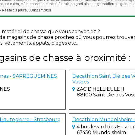
par chien, clé de basculement côté droit, poignet pistolet, grenadiere et guidon laito
- Reste : 3 jours, 03h:21m:01s
e matériel de chasse que vous convoitiez ?
e de magasins de chasse proches où vous pourrez trouve
s, vêtements, appâts, pièges etc..
gasins de chasse à proximité :
ines - SARREGUEMINES
Decathlon Saint Dié des Vo
Vosges
INES
ZAC D'HELLIEULE II
88100 Saint Dié des Vos
Hautepierre - Strasbourg
Decathlon Mundolsheim 
4 boulevard des Enseig
67450 Mundolsheim