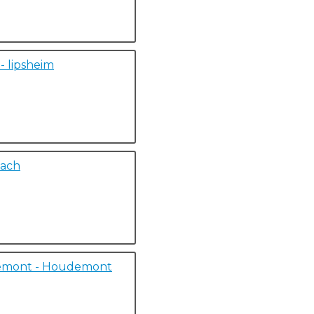
- lipsheim
bach
emont - Houdemont