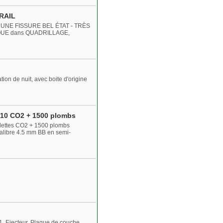
RAIL
UNE FISSURE BEL ÉTAT - TRÈS
UE dans QUADRILLAGE,
on de nuit, avec boite d'origine
+ 10 CO2 + 1500 plombs
clettes CO2 + 1500 plombs
calibre 4.5 mm BB en semi-
1. Ejecteur. Plaque de couche