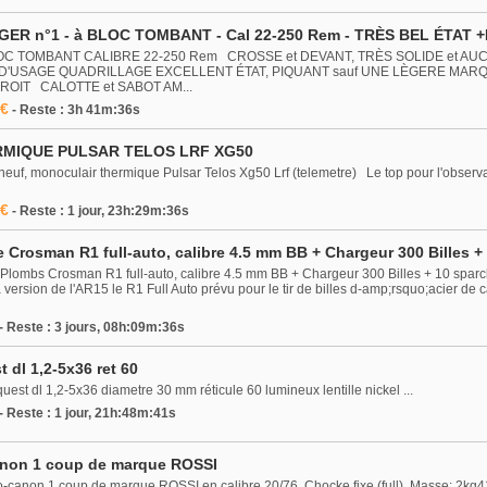
ER n°1 - à BLOC TOMBANT - Cal 22-250 Rem - TRÈS BEL ÉTAT +
OC TOMBANT CALIBRE 22-250 Rem CROSSE et DEVANT, TRÈS SOLIDE et AUC
D'USAGE QUADRILLAGE EXCELLENT ÉTAT, PIQUANT sauf UNE LÈGERE MARQ
OIT CALOTTE et SABOT AM...
 €
- Reste : 3h 41m:36s
MIQUE PULSAR TELOS LRF XG50
uf, monoculair thermique Pulsar Telos Xg50 Lrf (telemetre) Le top pour l'observati
 €
- Reste : 1 jour, 23h:29m:36s
 Crosman R1 full-auto, calibre 4.5 mm BB + Chargeur 300 Billes 
lombs Crosman R1 full-auto, calibre 4.5 mm BB + Chargeur 300 Billes + 10 spar
ersion de l'AR15 le R1 Full Auto prévu pour le tir de billes d-amp;rsquo;acier de 
- Reste : 3 jours, 08h:09m:36s
 dl 1,2-5x36 ret 60
uest dl 1,2-5x36 diametre 30 mm réticule 60 lumineux lentille nickel ...
- Reste : 1 jour, 21h:48m:41s
anon 1 coup de marque ROSSI
ono-canon 1 coup de marque ROSSI en calibre 20/76. Chocke fixe (full). Masse: 2kg4