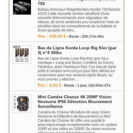
750
Bateau Amorceur RidgeMonkey Hunter 750Version
2023! Cette nouvelle version bénéficie d'une
nouvelle télécommande avec régulateur de
vitesse, de joints améliorés pou empêcher l'eau de
pénétrer dans les compartiments de la batterie et
d'une goupille de trém...
Prix : 539,00 €
- Reste : 20h 17m:46s
Bas de Ligne Korda Loop Rig Klor (par
3) n°4 30lbs
Bas de Ligne Korda Loop Rig Klor (par 3)Le
montage « Loop and Boom » préféré de Danny
Fairbrass, avec l'hameçon Klor. Ces bas de ligne
prêts à l'emploi sont conçus pour être utilisés en
conjonction avec nos sections rigide Boom, ou
vous pouvez y attacher ...
Prix : 6,50 €
- Reste : 1 jour, 10h:50m:47s
Mini Caméra Chasse 4K 20MP Vision
Nocturne IP66 Détection Mouvement
Surveillance
Caméra de Chasse Miniature 4K avec Vision
Nocturne et Détection de Mouvement La Mini
Caméra de Chasse 4K offre une qualité d-
amp;rsquo;image exceptionnelle avec un capteur
20MP et une vidéo en 1080P. Sa vision nocturne