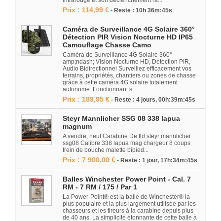
infrarouge et son déclenchement ra...
Prix : 114,99 €
- Reste : 10h 36m:45s
Caméra de Surveillance 4G Solaire 360°
Détection PIR Vision Nocturne HD IP65
Camouflage Chasse Camo
Caméra de Surveillance 4G Solaire 360° -
amp;ndash; Vision Nocturne HD, Détection PIR,
Audio Bidirectionnel Surveillez efficacement vos
terrains, propriétés, chantiers ou zones de chasse
grâce à cette caméra 4G solaire totalement
autonome. Fonctionnant s...
Prix : 189,95 €
- Reste : 4 jours, 00h:39m:45s
Steyr Mannlicher SSG 08 338 lapua
magnum
A vendre, neuf Carabine De tld steyr mannlicher
ssg08 Calibre 338 lapua mag chargeur 8 coups
frein de bouche malette bipied...
Prix : 7 900,00 €
- Reste : 1 jour, 17h:34m:45s
Balles Winchester Power Point - Cal. 7
RM - 7 RM / 175 / Par 1
La Power-Point® est la balle de Winchester® la
plus populaire et la plus largement utilisée par les
chasseurs et les tireurs à la carabine depuis plus
de 40 ans. La simplicité étonnante de cette balle à