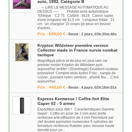
auto, 1992, Catégorie B
. --- LIRE LE MESSAGE AUTOMATIQUE AU
DESSUS ----- Pistolet semi-automatique
Tchèque CZ 75 Calibre : 9x19 Canon super,
d'une longueur de 11,5 cm Longueur totale : 21
cm un chargeur 15 coups (je peux en trouver
d'autres...
Prix : 699,00 €
- Reste : 2 jours, 03h:35m:40s
Krypton Wildsteer première version
Collector made in France survie combat
tactique
Magnifique pièce et de plus en plus rare car
premier model Krypton de Wildsteer puis
aujourd'hui arrêter ! (Dommage) Excellent couteau
polyvalent Complet etuis kydex P-tac , sangle de
cuisse , passant nylon ceinture , allumé feu... C'est
aujourd'hui ...
Prix : 440,00 €
- Reste : 4 jours, 02h:16m:01s
Express Kermesse ! Coffre-fort Elite
Gaper V2 - 5 armes
Expédition sous 48h ! Caracteristiques Gamme
Gaper : Coffre en acier de 2 mm avec porte
renforcee anti-effraction de 3 mm Fermeture par
clef double panneton numerotee 5 cylindres de
fermeture renforces Ratelier avec mousse haute
densite pour un...