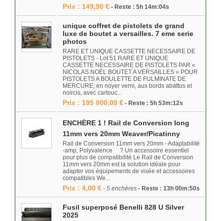
Prix : 149,90 €
- Reste : 5h 14m:04s
unique coffret de pistolets de grand
luxe de boutet a versailles. 7 eme serie
photos
RARE ET UNIQUE CASSETTE NECESSAIRE DE
PISTOLETS - Lot 51 RARE ET UNIQUE
CASSETTE NECESSAIRE DE PISTOLETS PAR «
NICOLAS NOËL BOUTET A VERSAILLES » POUR
PISTOLETS A BOULETTE DE FULMINATE DE
MERCURE, en noyer verni, aux bords abattus et
noircis, avec cartouc...
Prix : 195 000,00 €
- Reste : 5h 53m:12s
ENCHÈRE 1 ! Rail de Conversion long
11mm vers 20mm Weaver/Picatinny
Rail de Conversion 11mm vers 20mm - Adaptabilité
-amp; Polyvalence ? Un accessoire essentiel
pour plus de compatibilité Le Rail de Conversion
11mm vers 20mm est la solution idéale pour
adapter vos équipements de visée et accessoires
compatibles We...
Prix : 4,00 €
- 5 enchères
- Reste : 13h 00m:50s
Fusil superposé Benelli 828 U Silver
2025