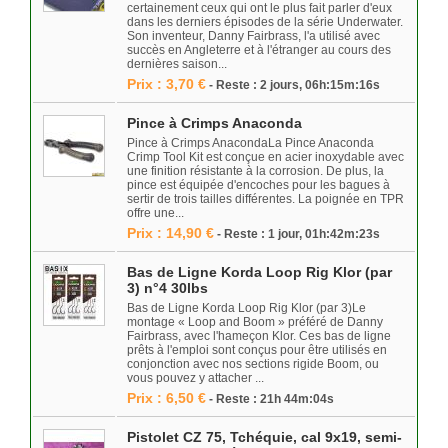
certainement ceux qui ont le plus fait parler d'eux
dans les derniers épisodes de la série Underwater.
Son inventeur, Danny Fairbrass, l'a utilisé avec
succès en Angleterre et à l'étranger au cours des
dernières saison...
Prix : 3,70 €
- Reste : 2 jours, 06h:15m:16s
Pince à Crimps Anaconda
Pince à Crimps AnacondaLa Pince Anaconda
Crimp Tool Kit est conçue en acier inoxydable avec
une finition résistante à la corrosion. De plus, la
pince est équipée d'encoches pour les bagues à
sertir de trois tailles différentes. La poignée en TPR
offre une...
Prix : 14,90 €
- Reste : 1 jour, 01h:42m:23s
Bas de Ligne Korda Loop Rig Klor (par
3) n°4 30lbs
Bas de Ligne Korda Loop Rig Klor (par 3)Le
montage « Loop and Boom » préféré de Danny
Fairbrass, avec l'hameçon Klor. Ces bas de ligne
prêts à l'emploi sont conçus pour être utilisés en
conjonction avec nos sections rigide Boom, ou
vous pouvez y attacher ...
Prix : 6,50 €
- Reste : 21h 44m:04s
Pistolet CZ 75, Tchéquie, cal 9x19, semi-