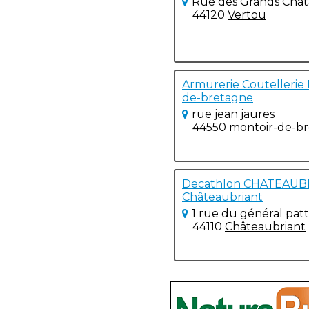
Rue des Grands Chat
44120
Vertou
Armurerie Coutellerie 
de-bretagne
rue jean jaures
44550
montoir-de-b
Decathlon CHATEAUBR
Châteaubriant
1 rue du général pat
44110
Châteaubriant