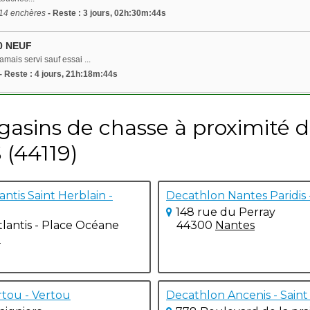
 14 enchères
- Reste : 3 jours, 02h:30m:44s
0 NEUF
amais servi sauf essai ...
- Reste : 4 jours, 21h:18m:44s
gasins de chasse à proximité 
 (44119)
ntis Saint Herblain -
Decathlon Nantes Paridis 
148 rue du Perray
lantis - Place Océane
44300
Nantes
n
rtou - Vertou
Decathlon Ancenis - Sai