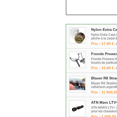
Nylon Extra C
Nylon Extra Carp 
pêche à la carpe.E
Prix : 17,90 €
-
Fronde Prowe
Fronde Prowess W-
boules de particul
Prix : 10,90 €
-
Blaser R8 Stra
Blaser R8 Stradiva
ruthénium argenté r
Prix : 11 900,0
ATN Mars LTV+
ATN MARS LTV+ 32
pour les chasseur
Prix : 1 699,00