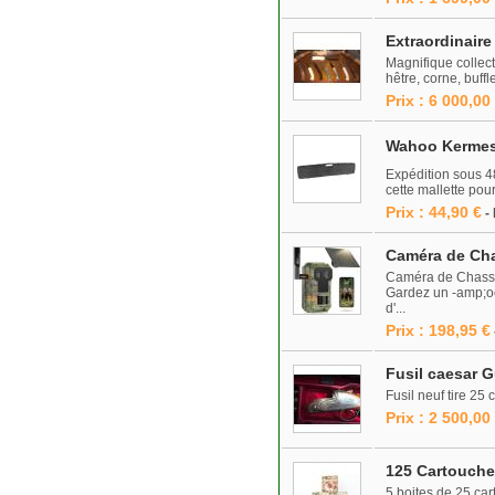
Extraordinair
Magnifique collect
hêtre, corne, buff
Prix : 6 000,00
Wahoo Kermesse
Expédition sous 4
cette mallette pou
Prix : 44,90 €
-
Caméra de Cha
Caméra de Chasse 
Gardez un -amp;oe
d'...
Prix : 198,95 €
Fusil caesar 
Fusil neuf tire 25
Prix : 2 500,00
125 Cartouche
5 boites de 25 car