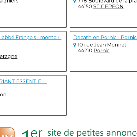
aigniers
778 Boulevard de la prai
44150
ST GEREON
Labbé François - montoir-
Decathlon Pornic - Pornic
10 rue Jean Monnet
44210
Pornic
retagne
IANT ESSENTIEL -
ton