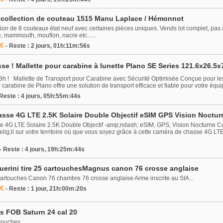
e collection de couteau 1515 Manu Laplace / Hémonnot
ion de 8 couteaux état neuf avec certaines pièces uniques. Vends lot complet, pas à
le, mammouth, mouflon, nacre etc......
 €
- Reste : 2 jours, 01h:11m:56s
 ! Mallette pour carabine à lunette Plano SE Series 121.6x26.5x
8h ! Mallette de Transport pour Carabine avec Sécurité Optimisée Conçue pour les
r carabine de Plano offre une solution de transport efficace et fiable pour votre équi
 Reste : 4 jours, 05h:55m:44s
sse 4G LTE 2.5K Solaire Double Objectif eSIM GPS Vision Noctur
4G LTE Solaire 2.5K Double Objectif -amp;ndash; eSIM, GPS, Vision Nocturne Co
lig;il sur votre territoire où que vous soyez grâce à cette caméra de chasse 4G L
- Reste : 4 jours, 19h:25m:44s
Guerini tire 25 cartouchesMagnus canon 76 crosse anglaise
 cartouches Canon 76 chambre 76 crosse anglaise Arme inscrite au SIA...
 €
- Reste : 1 jour, 21h:00m:20s
s FOB Saturn 24 cal 20
touches...