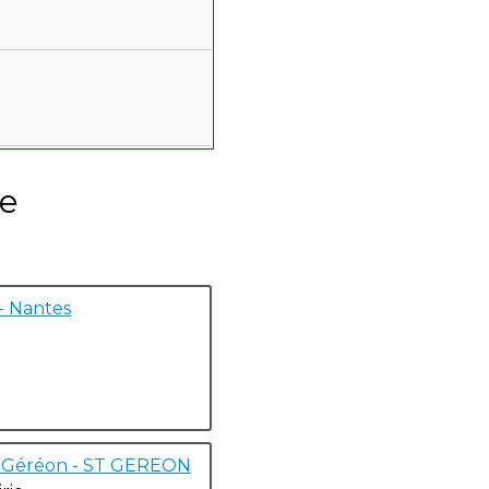
de
- Nantes
nt Géréon - ST GEREON