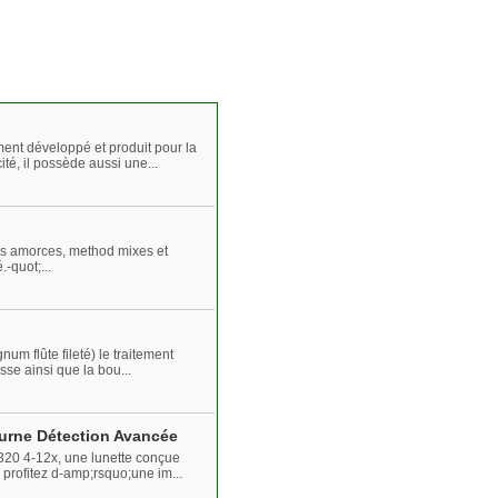
ent développé et produit pour la
té, il possède aussi une...
s amorces, method mixes et
-quot;...
m flûte fileté) le traitement
sse ainsi que la bou...
urne Détection Avancée
20 4-12x, une lunette conçue
profitez d-amp;rsquo;une im...