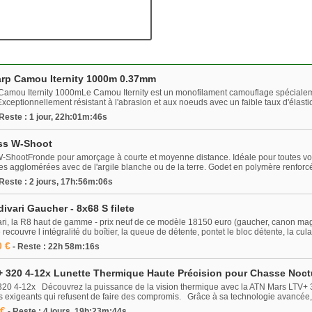
arp Camou Iternity 1000m 0.37mm
Camou Iternity 1000mLe Camou Iternity est un monofilament camouflage spécialem
xceptionnellement résistant à l'abrasion et aux noeuds avec un faible taux d'élastici
 Reste : 1 jour, 22h:01m:46s
ss W-Shoot
ShootFronde pour amorçage à courte et moyenne distance. Idéale pour toutes vo
es agglomérées avec de l'argile blanche ou de la terre. Godet en polymère renforcé.
 Reste : 2 jours, 17h:56m:06s
divari Gaucher - 8x68 S filete
ri, la R8 haut de gamme - prix neuf de ce modèle 18150 euro (gaucher, canon magnu
ecouvre l intégralité du boîtier, la queue de détente, pontet le bloc détente, la cula
0 €
- Reste : 22h 58m:16s
 320 4-12x Lunette Thermique Haute Précision pour Chasse Noct
0 4-12x Découvrez la puissance de la vision thermique avec la ATN Mars LTV+ 3
s exigeants qui refusent de faire des compromis. Grâce à sa technologie avancée, 
 €
- Reste : 4 jours, 19h:23m:44s