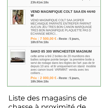
23h:41m:18s
VEND MAGNIFIQUE COLT SAA EN 44/40
W
VEND MAGNIFIQUE COLT SAA JASPER
MECANIQUE PARFAITE ENTREFER PARFAIT
AUCUN JEU TRES BON CANON MARQUAGE
TRES BON MAGNIFIQUE PLAQUETTE PAS D
ECHANGE MERCI...
Prix : 7 500,00 €
- Reste : 5 jours,
18h:07m:18s
SAKO 85 300 WINCHESTER MAGNUM
cette arme a tiré 2 boites de 20 munitions des
balles sologne pointe berger la première boite a
servi de rodage dans les règles de l'art pas de tir
depuis 10 ans et tir uniquement en stand modèle
avec canon lourd VARMINT vendu avec les
colliers ...
Prix : 2 000,00 €
- Reste : 5 jours,
18h:36m:18s
Liste des magasins de
chasse à proximité de