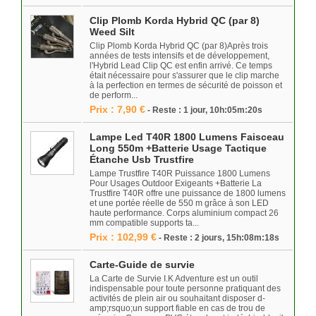
Clip Plomb Korda Hybrid QC (par 8)
Weed Silt
Clip Plomb Korda Hybrid QC (par 8)Après trois
années de tests intensifs et de développement,
l'Hybrid Lead Clip QC est enfin arrivé. Ce temps
était nécessaire pour s'assurer que le clip marche
à la perfection en termes de sécurité de poisson et
de perform...
Prix : 7,90 €
- Reste : 1 jour, 10h:05m:20s
Lampe Led T40R 1800 Lumens Faisceau
Long 550m +Batterie Usage Tactique
Étanche Usb Trustfire
Lampe Trustfire T40R Puissance 1800 Lumens
Pour Usages Outdoor Exigeants +Batterie La
Trustfire T40R offre une puissance de 1800 lumens
et une portée réelle de 550 m grâce à son LED
haute performance. Corps aluminium compact 26
mm compatible supports ta...
Prix : 102,99 €
- Reste : 2 jours, 15h:08m:18s
Carte-Guide de survie
La Carte de Survie I.K Adventure est un outil
indispensable pour toute personne pratiquant des
activités de plein air ou souhaitant disposer d-
amp;rsquo;un support fiable en cas de trou de