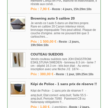
mémoire Conçu en PVC étanche et indéchirable, il
résiste aux condi...
Prix : 7,90 €
- Reste : 4 jours, 15h:29m:18s
Browning auto 5 calibre 20
Je vends ce t auto 5 dans un état tres propre.
Rare en calibre 20 Canon interieur miroir,
bronzage impequable Tres peut utilisé. Plaque de
couche d'origine. arme ne pouvant tiré que 3
cartouches....
Prix : 1 500,00 €
- Reste : 2 jours,
19h:56m:18s
COUTEAU SUEDOIS
Vends couteau suédois rare JOH ENGSTROM
ESKILSTUNA SWEDEN - tonneau 8.3 cm - lame 7
cm - déplié 16.3 cm - très bon état - Au verso :
inscription avec une flèche J E 1874 - ...
Prix : 380,00 €
- Reste : 1 jour, 18h:25m:18s
Képi de Police - 1 sans prix de réserve !!
Képi de Police - 1 sans prix de réserve !! -
amp;bull; Etat correct -amp;bull; Taille 55.5 -
amp;bull; Periode 70/80 Paiement CB ou
Naturapay obligatoire !!...
Prix : 1,00 €
- 1 enchères
- Reste : 2 jours,