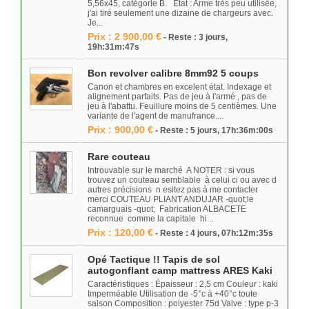
5,56x45, catégorie B. État : Arme très peu utilisée,
j'ai tiré seulement une dizaine de chargeurs avec.
Je...
Prix : 2 900,00 €
- Reste : 3 jours,
19h:31m:47s
Bon revolver calibre 8mm92 5 coups
Canon et chambres en excelent état. Indexage et
alignement parfaits. Pas de jeu à l'armé , pas de
jeu à l'abattu. Feuillure moins de 5 centièmes. Une
variante de l'agent de manufrance....
Prix : 900,00 €
- Reste : 5 jours, 17h:36m:00s
Rare couteau
Introuvable sur le marché A NOTER : si vous
trouvez un couteau semblable à celui ci ou avec d
autres précisions n esitez pas à me contacter
merci COUTEAU PLIANT ANDUJAR -quot;le
camarguais -quot; Fabrication ALBACETE
reconnue comme la capitale hi...
Prix : 120,00 €
- Reste : 4 jours, 07h:12m:35s
Opé Tactique !! Tapis de sol
autogonflant camp mattress ARES Kaki
Caractéristiques : Épaisseur : 2,5 cm Couleur : kaki
Imperméable Utilisation de -5°c à +40°c toute
saison Composition : polyester 75d Valve : type p-3