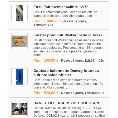
Fusil Fair premier calibre 12/76
Fusil Fair état neuf vendu avec sa malette de
transport et les choqués interchangeable ...
Prix : 1 000,00 €
- Reste : 2 jours,
17h:50m:42s
holster pour colt Walker made in texas
Holster pour colt Walker cuir épais made in texas
plus une poche de la même facture pour mettre
amorces boulets etc Peu contenir un 44 magnum
etc...rien a voir avec les copies françaises ou
autre...
Prix : 190,00 €
- Reste : 3 jours, 11h:07m:03s
Couteau baïonnette Demag fourreau
cuir probable officier
Le fourreau est né avec une bouterrole mais
globalement l'ensemble est homogène et en très
bon état. Pas courant......
Prix : 540,00 €
- Reste : 5 jours, 17h:36m:00s
DANIEL DÉFENSE MK18 + HOLOSUN
Daniel Defense DDMK18 (MK18) 5.56 - Très peu
tirée - État proche du neuf-quot; Carabine Daniel
Defense DDMK18 (canon 10,3 pouces) en calibre