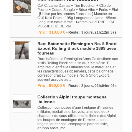
C.A.C. Lame Damas + Tire Bouchon + Clip de
Poche + Coupe Sangle + Brise Vitre + Forks + Étui
[Utilisé par les armées françaises] Manche en
G10 Kaki Poids : 195g Longueur de lame : 95mm
Longueur totale fermé : 145mm SUPERBE ÉTAT
POSSIBILITÉ DE PAI...
Prix : 319,00 €
- Reste : 3 jours, 21h:12m:57s
Rare Baïonnette Remington No. 5 Short
Export Rolling Block modèle 1899 avec
fourreau
Rare baïonnette Remington Arms Co destinée aux
fusils Rolling Block de la fin du XIXe siècle. D-
amp;rsquo;après les dimensions, le marquage et
les caractéristiques observées, cette baïonnette
correspondrait au modèle No. 5 Short Export,
souvent associé au...
Prix : 890,00 €
- Reste : 2 jours, 02h:04m:46s
Collection Alpini troupe montagne
italienne
Collection composée d'une trentaine d'insignes
militaire, médailles et brevets, ainsi que deux
chapeaux de sous-officier sur le thème des Alpini,
les troupes de montagne de l'armée italienne. -
brigata taurinense, compagnie parachutiste,
gruppo aoste, mo...