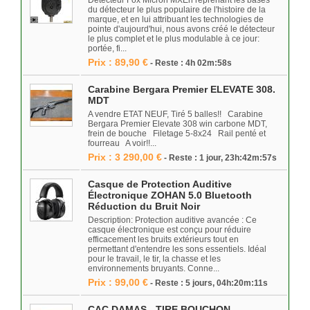
Détecteur Fox Micron MXEn reprenant les bases
du détecteur le plus populaire de l'histoire de la
marque, et en lui attribuant les technologies de
pointe d'aujourd'hui, nous avons créé le détecteur
le plus complet et le plus modulable à ce jour:
portée, fi...
Prix : 89,90 €
- Reste : 4h 02m:58s
Carabine Bergara Premier ELEVATE 308.
MDT
A vendre ETAT NEUF, Tiré 5 balles!! Carabine
Bergara Premier Elevate 308 win carbone MDT,
frein de bouche Filetage 5-8x24 Rail penté et
fourreau A voir!!...
Prix : 3 290,00 €
- Reste : 1 jour, 23h:42m:57s
Casque de Protection Auditive
Électronique ZOHAN 5.0 Bluetooth
Réduction du Bruit Noir
Description: Protection auditive avancée : Ce
casque électronique est conçu pour réduire
efficacement les bruits extérieurs tout en
permettant d'entendre les sons essentiels. Idéal
pour le travail, le tir, la chasse et les
environnements bruyants. Conne...
Prix : 99,00 €
- Reste : 5 jours, 04h:20m:11s
CAC DAMAS - TIRE BOUCHON