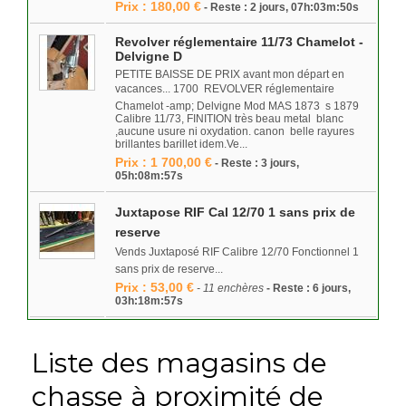
Prix : 180,00 €
- Reste : 2 jours, 07h:03m:50s
Revolver réglementaire 11/73 Chamelot -
Delvigne D
PETITE BAISSE DE PRIX avant mon départ en
vacances... 1700  REVOLVER réglementaire
Chamelot -amp; Delvigne Mod MAS 1873 s 1879
Calibre 11/73, FINITION très beau metal blanc
,aucune usure ni oxydation. canon belle rayures
brillantes barillet idem.Ve...
Prix : 1 700,00 €
- Reste : 3 jours,
05h:08m:57s
Juxtapose RIF Cal 12/70 1 sans prix de
reserve
Vends Juxtaposé RIF Calibre 12/70 Fonctionnel 1
sans prix de reserve...
Prix : 53,00 €
- 11 enchères
- Reste : 6 jours,
03h:18m:57s
Liste des magasins de
chasse à proximité de