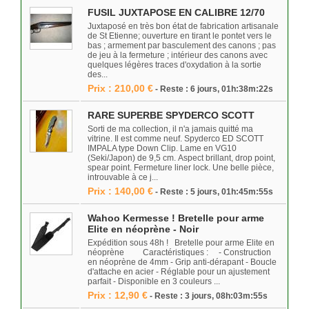
FUSIL JUXTAPOSE EN CALIBRE 12/70
Juxtaposé en très bon état de fabrication artisanale
de St Etienne; ouverture en tirant le pontet vers le
bas ; armement par basculement des canons ; pas
de jeu à la fermeture ; intérieur des canons avec
quelques légères traces d'oxydation à la sortie
des...
Prix : 210,00 €
- Reste : 6 jours, 01h:38m:22s
RARE SUPERBE SPYDERCO SCOTT
Sorti de ma collection, il n'a jamais quitté ma
vitrine. Il est comme neuf. Spyderco ED SCOTT
IMPALA type Down Clip. Lame en VG10
(Seki/Japon) de 9,5 cm. Aspect brillant, drop point,
spear point. Fermeture liner lock. Une belle pièce,
introuvable à ce j...
Prix : 140,00 €
- Reste : 5 jours, 01h:45m:55s
Wahoo Kermesse ! Bretelle pour arme
Elite en néoprène - Noir
Expédition sous 48h ! Bretelle pour arme Elite en
néoprène Caractéristiques : - Construction
en néoprène de 4mm - Grip anti-dérapant - Boucle
d'attache en acier - Réglable pour un ajustement
parfait - Disponible en 3 couleurs ...
Prix : 12,90 €
- Reste : 3 jours, 08h:03m:55s