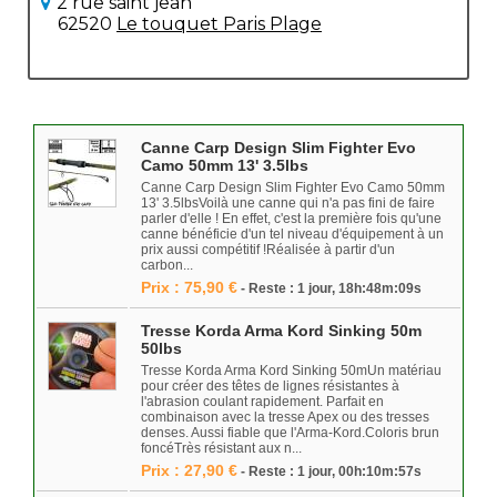
2 rue saint jean
62520
Le touquet Paris Plage
Canne Carp Design Slim Fighter Evo
Camo 50mm 13' 3.5lbs
Canne Carp Design Slim Fighter Evo Camo 50mm
13' 3.5lbsVoilà une canne qui n'a pas fini de faire
parler d'elle ! En effet, c'est la première fois qu'une
canne bénéficie d'un tel niveau d'équipement à un
prix aussi compétitif !Réalisée à partir d'un
carbon...
Prix : 75,90 €
- Reste : 1 jour, 18h:48m:09s
Tresse Korda Arma Kord Sinking 50m
50lbs
Tresse Korda Arma Kord Sinking 50mUn matériau
pour créer des têtes de lignes résistantes à
l'abrasion coulant rapidement. Parfait en
combinaison avec la tresse Apex ou des tresses
denses. Aussi fiable que l'Arma-Kord.Coloris brun
foncéTrès résistant aux n...
Prix : 27,90 €
- Reste : 1 jour, 00h:10m:57s