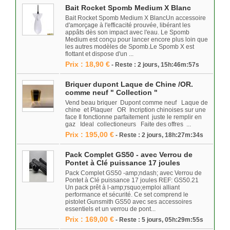
Bait Rocket Spomb Medium X Blanc
Bait Rocket Spomb Medium X BlancUn accessoire
d'amorçage à l'efficacité prouvée, libérant les
appâts dès son impact avec l'eau. Le Spomb
Medium est conçu pour lancer encore plus loin que
les autres modèles de Spomb.Le Spomb X est
flottant et dispose d'un ...
Prix : 18,90 €
- Reste : 2 jours, 15h:46m:57s
Briquer dupont Laque de Chine /OR.
comme neuf " Collection "
Vend beau briquer Dupont comme neuf Laque de
chine et Plaquer OR Incription chinoises sur une
face Il fonctionne parfaitement juste le remplir en
gaz Ideal collectioneurs Faite des offres ...
Prix : 195,00 €
- Reste : 2 jours, 18h:27m:34s
Pack Complet GS50 - avec Verrou de
Pontet à Clé puissance 17 joules
Pack Complet GS50 -amp;ndash; avec Verrou de
Pontet à Clé puissance 17 joules REF: GS50.21
Un pack prêt à l-amp;rsquo;emploi alliant
performance et sécurité. Ce set comprend le
pistolet Gunsmith GS50 avec ses accessoires
essentiels et un verrou de pont...
Prix : 169,00 €
- Reste : 5 jours, 05h:29m:55s