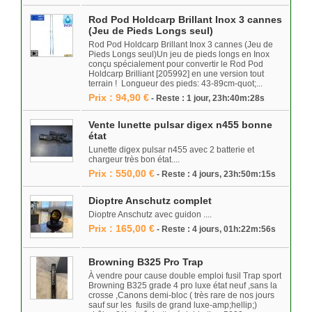
Rod Pod Holdcarp Brillant Inox 3 cannes
(Jeu de Pieds Longs seul)
Rod Pod Holdcarp Brillant Inox 3 cannes (Jeu de
Pieds Longs seul)Un jeu de pieds longs en Inox
conçu spécialement pour convertir le Rod Pod
Holdcarp Brilliant [205992] en une version tout
terrain ! Longueur des pieds: 43-89cm-quot;...
Prix : 94,90 €
- Reste : 1 jour, 23h:40m:28s
Vente lunette pulsar digex n455 bonne
état
Lunette digex pulsar n455 avec 2 batterie et
chargeur très bon état....
Prix : 550,00 €
- Reste : 4 jours, 23h:50m:15s
Dioptre Anschutz complet
Dioptre Anschutz avec guidon ....
Prix : 165,00 €
- Reste : 4 jours, 01h:22m:56s
Browning B325 Pro Trap
À vendre pour cause double emploi fusil Trap sport
Browning B325 grade 4 pro luxe état neuf ,sans la
crosse ,Canons demi-bloc ( très rare de nos jours
sauf sur les fusils de grand luxe-amp;hellip;)