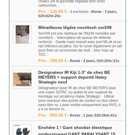
châles 3/4 et gâchette réglable tirer 5000
cartouches...
Prix : 120,00 €
- 4 enchères
- Reste : 3 jours,
02h:02m:26s
Mitrailleuse légére novritsch ssr249
Ssr249 est une réplique de l'M249 revisitée par
novritsch: - Interrupteur de queue de détente
renforcé. - Garde main massif avec port MLok et un
rail inférieur picatiny. Sur le cover également un rail
pour fixer un accessoire de visé. - bloc hop-up
TDC...
Prix : 399,00 €
- Reste : 4 jours, 02h:20m:31s
Designateur IR Kiji 1-3° de chez BE
MEYERS + support deporté Haley
Strategic neuf
Désignateur laser IR de chez BE MEYERS (pas
une copie SOTAC ou autre) et son support de
montage sur picatinny Haley Strategic. Utilisé
pour marquer des points de control ou des cibles
sans être vu. Laser visible uniquement aux NVG, il
y a un témoin ro...
Prix : 900,00 €
- Reste : 1 jour, 02h:36m:41s
Enchère 1 ! Gant shocker électrique
professionnel GANT PARALYSANT 15