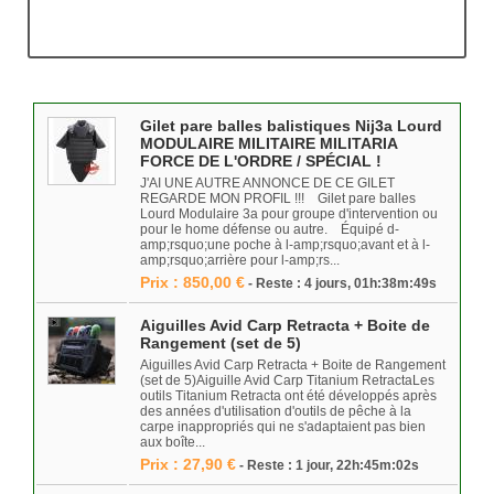
Gilet pare balles balistiques Nij3a Lourd
MODULAIRE MILITAIRE MILITARIA
FORCE DE L'ORDRE / SPÉCIAL !
J'AI UNE AUTRE ANNONCE DE CE GILET
REGARDE MON PROFIL !!! Gilet pare balles
Lourd Modulaire 3a pour groupe d'intervention ou
pour le home défense ou autre. Équipé d-
amp;rsquo;une poche à l-amp;rsquo;avant et à l-
amp;rsquo;arrière pour l-amp;rs...
Prix : 850,00 €
- Reste : 4 jours, 01h:38m:49s
Aiguilles Avid Carp Retracta + Boite de
Rangement (set de 5)
Aiguilles Avid Carp Retracta + Boite de Rangement
(set de 5)Aiguille Avid Carp Titanium RetractaLes
outils Titanium Retracta ont été développés après
des années d'utilisation d'outils de pêche à la
carpe inappropriés qui ne s'adaptaient pas bien
aux boîte...
Prix : 27,90 €
- Reste : 1 jour, 22h:45m:02s