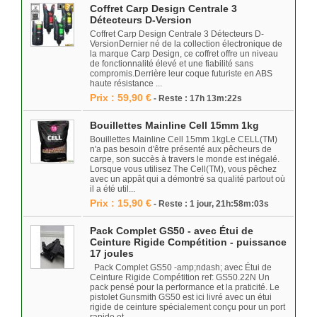
Coffret Carp Design Centrale 3
Détecteurs D-Version
Coffret Carp Design Centrale 3 Détecteurs D-
VersionDernier né de la collection électronique de
la marque Carp Design, ce coffret offre un niveau
de fonctionnalité élevé et une fiabilité sans
compromis.Derrière leur coque futuriste en ABS
haute résistance ...
Prix : 59,90 €
- Reste : 17h 13m:22s
Bouillettes Mainline Cell 15mm 1kg
Bouillettes Mainline Cell 15mm 1kgLe CELL(TM)
n'a pas besoin d'être présenté aux pêcheurs de
carpe, son succès à travers le monde est inégalé.
Lorsque vous utilisez The Cell(TM), vous pêchez
avec un appât qui a démontré sa qualité partout où
il a été util...
Prix : 15,90 €
- Reste : 1 jour, 21h:58m:03s
Pack Complet GS50 - avec Étui de
Ceinture Rigide Compétition - puissance
17 joules
Pack Complet GS50 -amp;ndash; avec Étui de
Ceinture Rigide Compétition ref: GS50.22N Un
pack pensé pour la performance et la praticité. Le
pistolet Gunsmith GS50 est ici livré avec un étui
rigide de ceinture spécialement conçu pour un port