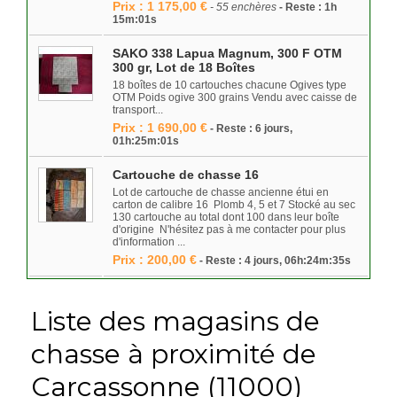
Prix : 1 175,00 €
- 55 enchères
- Reste : 1h
15m:01s
SAKO 338 Lapua Magnum, 300 F OTM
300 gr, Lot de 18 Boîtes
18 boîtes de 10 cartouches chacune Ogives type
OTM Poids ogive 300 grains Vendu avec caisse de
transport...
Prix : 1 690,00 €
- Reste : 6 jours,
01h:25m:01s
Cartouche de chasse 16
Lot de cartouche de chasse ancienne étui en
carton de calibre 16 Plomb 4, 5 et 7 Stocké au sec
130 cartouche au total dont 100 dans leur boîte
d'origine N'hésitez pas à me contacter pour plus
d'information ...
Prix : 200,00 €
- Reste : 4 jours, 06h:24m:35s
Liste des magasins de
chasse à proximité de
Carcassonne (11000)