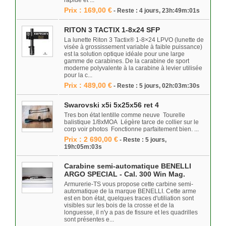
rapide et ...
Prix : 169,00 €
- Reste : 4 jours, 23h:49m:01s
RITON 3 TACTIX 1-8x24 SFP
La lunette Riton 3 Tactix® 1-8×24 LPVO (lunette de
visée à grossissement variable à faible puissance)
est la solution optique idéale pour une large
gamme de carabines. De la carabine de sport
moderne polyvalente à la carabine à levier utilisée
pour la c...
Prix : 489,00 €
- Reste : 5 jours, 02h:03m:30s
Swarovski x5i 5x25x56 ret 4
Tres bon état lentille comme neuve Tourelle
balistique 1/8xMOA Légère tarce de collier sur le
corp voir photos Fonctionne parfaitement bien. ...
Prix : 2 690,00 €
- Reste : 5 jours,
19h:05m:03s
Carabine semi-automatique BENELLI
ARGO SPECIAL - Cal. 300 Win Mag.
Armurerie-TS vous propose cette carbine semi-
automatique de la marque BENELLI. Cette arme
est en bon état, quelques traces d'utiliation sont
visibles sur les bois de la crosse et de la
longuesse, il n'y a pas de fissure et les quadrilles
sont présentes e...