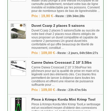
Matter braid plonge à une vitesse incroyable et se
camoufle parfaitement, rendant votre bas de ligne
invisible et indétectable par les poissons. Convient
pour de nombreux types de bas de ligneInvisible ...
Prix : 19,90 €
- Reste : 19h 34m:28s
Duvet Ccarp 2 places 5 saisons
Duvet Ccarp 2 places 5 saisonsSuite au succès de
notre bed chair 2 places nous étions obligés de
vous proposer un duvet compatible et capable de
contenir 2 personnes.Un grand duvet très
confortable et qui offre beaucoup de liberté de
mouvement, constitué ...
Prix : 109,00 €
- Reste : 2 jours, 04h:58m:27s
Canne Daiwa Crosscast Z 10' 3.5lbs
Canne Daiwa Crosscast Z 10' 3.5lbsPour les
pêcheurs pour qui la qualité de prise en main et la
légèreté sont des éléments clés. Ces blanks fins
permettent de lancer à distance dans toutes les
conditions et offrent une réserve de puissance
suffisante pour ...
Prix : 109,00 €
- Reste : 23h 47m:54s
Pince à Krimps Korda Mini Krimp Tool
Pince à Krimps Korda Mini Krimp ToolLe sertissage
est un excellent moyen d'obtenir des connexions