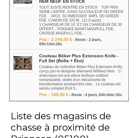
REM NEUF EN STOCK
TOUT JUSTE RENTRE EN STOCK TOP PRIX
SERIE LIMITEE DANS SA COULEUR OD GREEN
FDE AR15 SCHMEISSER M4FL OD GREEN
FDE CANON DE 32CM (12.5-quot;) ,
1 CHARGEUR DE 10 ET UN CHARGEUR DE 30
OFFERT , POIGNEE AVANT MAGPULL FDE,
CROSSE MAGPULL FDE...
Prix : 2 249,00 €
- Reste : 2 jours,
05h:14m:28s
Couteau Böker Plus Extension Knife -
Full Set (Boîte + Étui)
Couteau de collection Böker Plus Extension Knife,
conçu par le designer allemand Wilfried Hein. C-
amp;rsquo;est une pièce tactique outdoor
remarquable, dotée d'un mécanisme de
transformation pivotant très rare. Le couteau est
vendu complet (Full S...
Prix : 169,00 €
- Reste : 4 jours, 04h:44m:36s
Liste des magasins de
chasse à proximité de