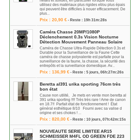
nettes et solides, en particulier lorsque vous
utilisez des matériaux plus rigides et/ou plus épais
qui peuvent être difficiles à nouer efficacement. De
plus...
Prix : 20,90 €
- Reste : 19h 31m:28s
Caméra Chasse 20MP/1080P
Déclenchement 0.3s Vision Nocturne
Détection Mouvement Panneau Solaire
Caméra de Chasse Ultra-Rapide Détection 0.3s et
Durable pour la Surveillance de la Faune Cette
caméra de chasse polyvalente est parfaite pour la
surveillance de la faune, la chasse, la sécurité des
entrepôts et la surveillance domestique. Av...
Prix : 136,99 €
- Reste : 5 jours, 06h:27m:26s
Beretta al391 urika sporting 76cm très
bon état
Cause non utilité, Je mets en vente mon beretta al
391 urika sporting !!!! Très très rare ! Ame de canon
en 18.7!! Parfait état de fonctionnement ! État
général esthétique 8/10 Fourni avec sa valise d
origine et ses chokes ! ...
Prix : 820,00 €
- Reste : 10 jours, 07h:42m:15s
NOUVEAUTE SERIE LIMITEE AR15
SCHMEISSER M4FL OD GREEN FDE 223