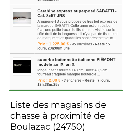
Carabine express superposé SABATTI -
Cal. 8x57 JRS
Armurerie-TS vous propose ce très bel express de
la marque SABATTI. Cette arme est en très bon
état, une petite trace d'utilisation est visible sur le
côté droit de la longuesse, il n'y a pas de fissure ni
de marque et les quadrilles sont présentes et m...
Prix : 1 225,00 €
- 45 enchères
- Reste : 5
jours, 23h:08m:34s
superbe baïonnette italienne PIÉMONT
modele an IX. an 9.
longeur sans fourreau 48 cm. avec 48,5 cm.
fourreau craquelé manque bouterole ...
Prix : 2,00 €
- 3 enchères
- Reste : 7 jours,
18h:38m:25s
Liste des magasins de
chasse à proximité de
Boulazac (24750)