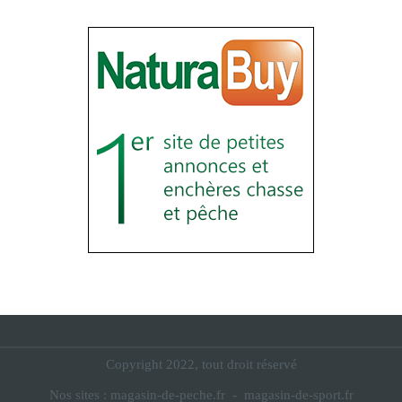
Copyright 2022, tout droit réservé
Nos sites :
magasin-de-peche.fr
-
magasin-de-sport.fr