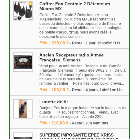
Coffret Fox Centrale 2 Détecteurs
Micron MX
Coffret Fox Centrale 2 Détecteurs Micron
MXDétecteur Fox Micron MXEn reprenant les
bases du détecteur le plus populaire de l'histoire
de la marque, et en lui attribuant les technologies
de pointe d'aujourd'hui, nous avons créé le
détecteur le plus complet...
Prix : 229,00 €
- Reste : 1 jour, 19h:45m:33s
Ancien Recepteur radio Armée
Française. Siemens
Vend pour un ami Ancien Recepteur de l'armée
Française Siemens ( peux etre WW2 ? ) De 0 à
30 mhz Il s'alumer il y'a quelques temps mais
ne s'alume plus peux etre un problème de
lampes à verifier Poste très lourd 50kg prevoi...
Prix : 100,00 €
- Reste : 4 jours, 14h:01m:11s
Lunette de tir
Bonjour Pas la marque indiquée sur la lunette mais
qualité ++++ Tout est fonctionnel. Vendu avec
boîte et clef de réglage. Acheté 220e...
Prix : 110,00 €
- Reste : 20h 44m:00s
SUPERBE IMPOSANTE EPEE KRISS