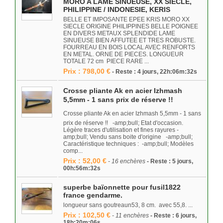
MORO A LAME SINUEUSE, XX SIECLE,
PHILIPPINE / INDONESIE, KERIS
BELLE ET IMPOSANTE EPEE KRIS MORO XX
SIECLE ORIGINE PHILIPPINES BELLE POIGNEE
EN DIVERS METAUX SPLENDIDE LAME
SINUEUSE BIEN AFFUTEE ET TRES ROBUSTE.
FOURREAU EN BOIS LOCAL AVEC RENFORTS
EN METAL. ORNE DE PIECES. LONGUEUR
TOTALE 72 cm PIECE RARE ...
Prix : 798,00 €
- Reste : 4 jours, 22h:06m:32s
Crosse pliante Ak en acier Izhmash
5,5mm - 1 sans prix de réserve !!
Crosse pliante Ak en acier Izhmash 5,5mm - 1 sans
prix de réserve !! -amp;bull; Etat d'occasion.
Légère traces d'utilisation et fines rayures -
amp;bull; Vendu sans boite d'origine -amp;bull;
Caractéristique techniques : -amp;bull; Modèles
comp...
Prix : 52,00 €
- 16 enchères
- Reste : 5 jours,
00h:56m:32s
superbe baïonnette pour fusil1822
france gendarme.
longueur sans goutreaun53, 8 cm. avec 55,8. ...
Prix : 102,50 €
- 11 enchères
- Reste : 6 jours,
18h:20m:06s