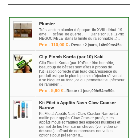
Plumier
Très ancien plumier d époque fin XVIII début 19
ème scène de guerre . Dans son jus ...(Prix
NÉGOCIABLE dans la limite du raisonnable...)...
Prix : 110,00 €
- Reste : 2 jours, 14h:09m:45s
Clip Plomb Korda (par 10) Kaki
Clip Plomb Korda (par 10)Pour être honnête,
beaucoup de bêtises sont dîtes à propos de
l'utilisation correcte d'un lead clip.L'essence du
produit est que le plomb puisse s'éjecter s'il venait
à se bloquer au fond, ce qui permettrait au pêcheur
de ramener ...
Prix : 5,90 €
- Reste : 1 jour, 09h:54m:50s
Kit Filet à Appâts Nash Claw Cracker
Narrow
Kit Filet à Appâts Nash Claw Cracker NarrowLa
maille pour appâts Claw Cracker protège les
appâts mous et fragiles des espèces nuisibles et
permet de les fixer sur un cheveu (voir vidéo ci-
dessous) - offrant de nombreuses nouvelles
options pour présenter d...