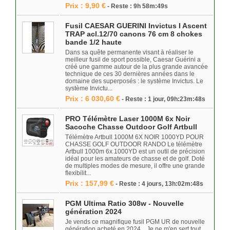
Prix : 9,90 €
- Reste : 9h 58m:49s
Fusil CAESAR GUERINI Invictus I Ascent
TRAP acl.12/70 canons 76 cm 8 chokes
bande 1/2 haute
Dans sa quête permanente visant à réaliser le
meilleur fusil de sport possible, Caesar Guérini a
créé une gamme autour de la plus grande avancée
technique de ces 30 dernières années dans le
domaine des superposés : le système Invictus. Le
système Invictu...
Prix : 6 030,60 €
- Reste : 1 jour, 09h:23m:48s
PRO Télémètre Laser 1000M 6x Noir
Sacoche Chasse Outdoor Golf Artbull
Télémètre Artbull 1000M 6X NOIR 1000YD POUR
CHASSE GOLF OUTDOOR RANDO Le télémètre
Artbull 1000m 6x 1000YD est un outil de précision
idéal pour les amateurs de chasse et de golf. Doté
de multiples modes de mesure, il offre une grande
flexibilit...
Prix : 157,99 €
- Reste : 4 jours, 13h:02m:48s
PGM Ultima Ratio 308w - Nouvelle
génération 2024
Je vends ce magnifique fusil PGM UR de nouvelle
génération acheté en 2024. Je ne m'en sert tout