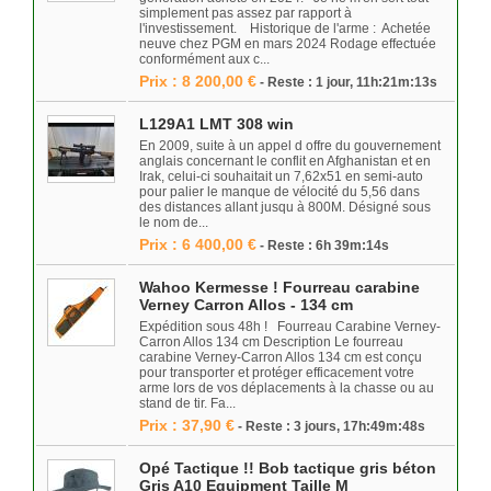
simplement pas assez par rapport à
l'investissement. Historique de l'arme : Achetée
neuve chez PGM en mars 2024 Rodage effectuée
conformément aux c...
Prix : 8 200,00 €
- Reste : 1 jour, 11h:21m:13s
L129A1 LMT 308 win
En 2009, suite à un appel d offre du gouvernement
anglais concernant le conflit en Afghanistan et en
Irak, celui-ci souhaitait un 7,62x51 en semi-auto
pour palier le manque de vélocité du 5,56 dans
des distances allant jusqu à 800M. Désigné sous
le nom de...
Prix : 6 400,00 €
- Reste : 6h 39m:14s
Wahoo Kermesse ! Fourreau carabine
Verney Carron Allos - 134 cm
Expédition sous 48h ! Fourreau Carabine Verney-
Carron Allos 134 cm Description Le fourreau
carabine Verney-Carron Allos 134 cm est conçu
pour transporter et protéger efficacement votre
arme lors de vos déplacements à la chasse ou au
stand de tir. Fa...
Prix : 37,90 €
- Reste : 3 jours, 17h:49m:48s
Opé Tactique !! Bob tactique gris béton
Gris A10 Equipment Taille M