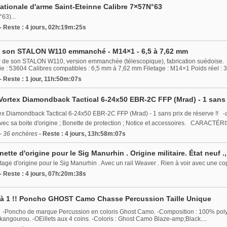
ationale d'arme Saint-Eteinne Calibre 7×57N°63
63)...
- Reste : 4 jours, 02h:19m:25s
 son STALON W110 emmanché - M14×1 - 6,5 à 7,62 mm
 de son STALON W110, version emmanchée (télescopique), fabrication suédoise. 
 : 53604 Calibres compatibles : 6,5 mm à 7,62 mm Filetage : M14×1 Poids réel : 39
- Reste : 1 jour, 11h:50m:07s
 Vortex Diamondback Tactical 6-24x50 EBR-2C FFP (Mrad) - 1 sans p
tex Diamondback Tactical 6-24x50 EBR-2C FFP (Mrad) - 1 sans prix de réserve !! -a
vec sa boite d'origine ; Bonette de protection ; Notice et accessoires. CARACT
- 36 enchères
- Reste : 4 jours, 13h:58m:07s
tte d'origine pour le Sig Manurhin . Origine militaire. État neuf .,
tage d'origine pour le Sig Manurhin . Avec un rail Weaver . Rien à voir avec une cop
- Reste : 4 jours, 07h:20m:38s
t à 1 !! Poncho GHOST Camo Chasse Percussion Taille Unique
: -Poncho de marque Percussion en coloris Ghost Camo. -Composition : 100% poly
kangourou. -OEillets aux 4 coins. -Coloris : Ghost Camo Blaze-amp;Black....