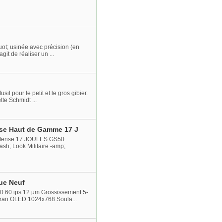
uot; usinée avec précision (en
git de réaliser un ...
l pour le petit et le gros gibier.
te Schmidt ...
ense Haut de Gamme 17 J
Défense 17 JOULES GS50
sh; Look Militaire -amp;
ue Neuf
80 60 ips 12 µm Grossissement 5-
cran OLED 1024x768 Soula...