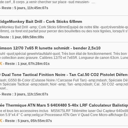
de cerf , 8 corps ,a venir chercher sur place -sud meusien- ....
- Reste : 5 jours, 11h:45m:07s
RidgeMonkey Bait Drill - Cork Sticks 6/8mm
eMonkey Bait Drill -amp; Cork Sticks 6/8mmEquipé de notre tête -quot;réversible-q
m), ce foret est parfait pour percer des bouillettes ou des noix tigrées, lorsqu'il s'a
 Reste : 1 jour, 08h:58m:09s
Simson 12/70 7x65 R lunette schmidt - bender 2,5x10
uhl -quot;spécial gewehrlaufstahl-quot; Très bon état de fonctionnement. Très bon fusi
e collection avec gravure. Calibres 12/70 et 7x65R. Longueur de canon 63cm. Lunet
 €
- Reste : 1 jour, 07h:28m:01s
Dual Tone Tactical Finition Noire - Tan Cal.50 CO2 Pistolet Déf
sh; GS50 Bi-Color (Culasse Noire / Carcasse Full Tan) -amp;mdash; Spéciale 
Spéciale Tactical -amp;ndash; Noir -amp; Tan -amp;ndash; Cal. .50 CO2 -amp;nda
vr...
- Reste : 3 jours, 11h:15m:07s
sée Thermique ATN Mars 5 640X480 5-40x LRF Calculateur Balistiq
ine et tous les accessoires inclus MS5675LRF Télémètre laser Oui Capteur 640x4
ion 5.9°x4.4° C-amp;oelig;ur Processeur ATN Gen V Quad Core Micro-affichage É
 €
- Reste : 5 jours, 05h:55m:07s