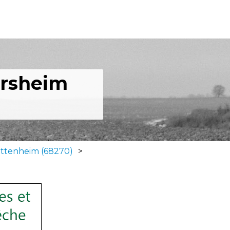
ersheim
ittenheim (68270)
>