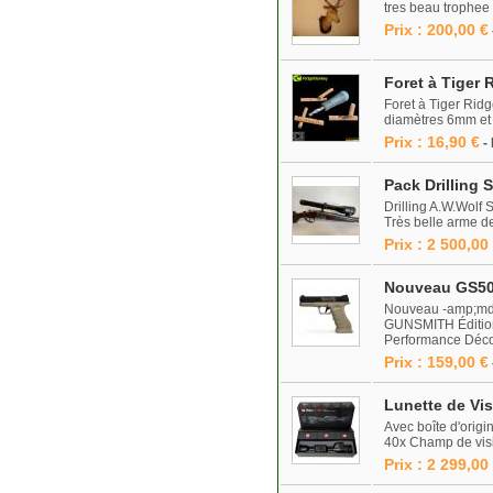
tres beau trophee 
Prix : 200,00 €
Foret à Tiger 
Foret à Tiger Ridg
diamètres 6mm et 8m
Prix : 16,90 €
-
Pack Drilling 
Drilling A.W.Wolf S
Très belle arme d
Prix : 2 500,00
Nouveau GS50 
Nouveau -amp;mda
GUNSMITH Édition 
Performance Décou
Prix : 159,00 €
Lunette de Vi
Avec boîte d'orig
40x Champ de vis
Prix : 2 299,00