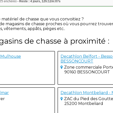
 25 enchères
- Reste : 4 jours, 12h:12m:07s
e matériel de chasse que vous convoitiez ?
e de magasins de chasse proches où vous pourrez trouve
s, vêtements, appâts, pièges etc..
gasins de chasse à proximité :
- Mulhouse
Decathlon Belfort - Besso
BESSONCOURT
Zone commerciale Porte
90160 BESSONCOURT
lmar
Decathlon Montbeliard - 
rer
ZAC du Pied des Goutte
25200 Montbeliard