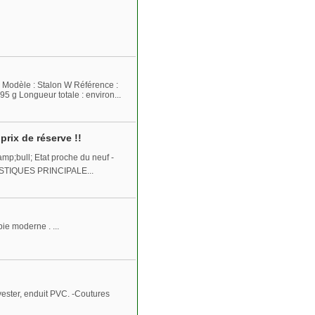
Modèle : Stalon W Référence :
5 g Longueur totale : environ...
rix de réserve !!
mp;bull; Etat proche du neuf -
ÉRISTIQUES PRINCIPALE...
ie moderne . ...
ester, enduit PVC. -Coutures