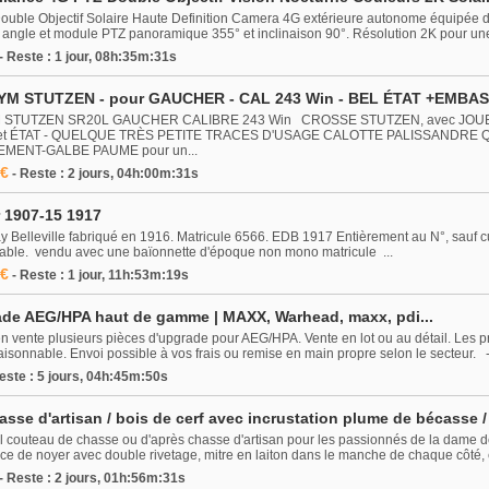
ble Objectif Solaire Haute Definition Camera 4G extérieure autonome équipée d-
 angle et module PTZ panoramique 355° et inclinaison 90°. Résolution 2K pour une 
- Reste : 1 jour, 08h:35m:31s
M STUTZEN - pour GAUCHER - CAL 243 Win - BEL ÉTAT +EMBA
STUTZEN SR20L GAUCHER CALIBRE 243 Win CROSSE STUTZEN, avec JOUE 
et ÉTAT - QUELQUE TRÈS PETITE TRACES D'USAGE CALOTTE PALISSANDRE
MENT-GALBE PAUME pour un...
 €
- Reste : 2 jours, 04h:00m:31s
r 1907-15 1917
 Belleville fabriqué en 1916. Matricule 6566. EDB 1917 Entièrement au N°, sauf c
ccable. vendu avec une baïonnette d'époque non mono matricule ...
 €
- Reste : 1 jour, 11h:53m:19s
ade AEG/HPA haut de gamme | MAXX, Warhead, maxx, pdi...
n vente plusieurs pièces d'upgrade pour AEG/HPA. Vente en lot ou au détail. Les p
raisonnable. Envoi possible à vos frais ou remise en main propre selon le secteur. - S
Reste : 5 jours, 04h:45m:50s
sse d'artisan / bois de cerf avec incrustation plume de bécasse /
al couteau de chasse ou d'après chasse d'artisan pour les passionnés de la dame d
e de noyer avec double rivetage, mitre en laiton dans le manche de chaque côté, es
- Reste : 2 jours, 01h:56m:31s