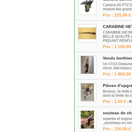
Camera 4G PTZ Dou
module fixe grand
Prix : 225,99 €
CARABINE HEY
CARABINE HEYM 
BELLE QUALITÉ 
PIQUANT RENFLE
Prix : 1 100,00
Vends berthie
Un 07/15 Delaunay
miroir. état impe
Prix : 1 900,00
Pièces d'upgr
Bonjour, Je mets e
dans la limite du 
Prix : 1,00 €
- 
couteau de cha
superbe et origin
, pommeau en ronc
Prix : 150,00 €