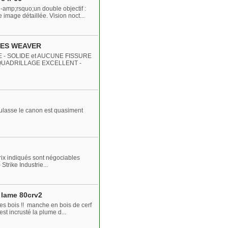
amp;rsquo;un double objectif :
image détaillée. Vision noct...
SES WEAVER
- SOLIDE et AUCUNE FISSURE
 QUADRILLAGE EXCELLENT -
ulasse le canon est quasiment
rix indiqués sont négociables
trike Industrie...
 lame 80crv2
es bois !! manche en bois de cerf
t incrusté la plume d...