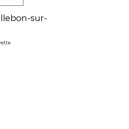
illebon-sur-
vette