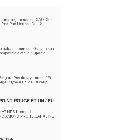
propres ingénieurs en CAO. Ces
r Rod Pod Horizon Duo 2...
re bateau amorceur. Grace a son
mpatible avec la plupart d...
ergara Pas de rayaure de 1/8.
argeur type AICS de 10 coup...
POINT ROUGE ET UN JEU
LATINES H-amp;H
G DIAMOND PRO T3,CARABINE
re IP66