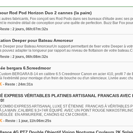
pour Rod Pod Horizon Duo 2 cannes (la paire)
 autres fabricants, Fox conçoit ses Rod Pods dans ses bureaux d'étude avec ses 
ent le moindre détail de conception pour une quête de perfection. Buzz Bar Fox pou
 Reste : 2 jours, 06h:07m:32s
xation Deeper pour Bateau Amorceur
on Deeper pour Bateau AmorceurUn support permettant de fixer votre Deeper à vot
s pouvez adapter la longueur par rapport au niveau de flottaison de votre bateau.Co
 Reste : 2 jours, 06h:08m:32s
ée bergara 6.5creedmoor
ustom BERGARA B-14 en calibre 6.5 Creedmoor Canon en acier 410, profil 7 de B
à l'extrémité pour montage d'un frein de bouche ou d'un silencieux. Livrée avec ch
 €
- Reste : 24m:31s
É EXPRESS VÉRITABLES PLATINES ARTISANAL FRANCAIS AVEC 
0!
COMBO EXPRESS ARTISANAL LUXE ST ÉTIENNE FRANCAIS À VÉRITABLES P
LA MAIN ,CALIBRE 9,3×74R ÉQUIPÉ AVEC UN POINT ROUGE NIKKOSTIRLIN
RÉGLÉE EN ARMURERIE, CANONS 62 CM CONVER...
 €
- Reste : 1 jour, 11h:06m:25s
llance 4G PTZ Double Objectif Vision Nocturne Couleurs 2K Solai