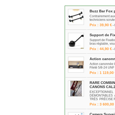
Buzz Bar Fox 
Contrairement aux
techniciens scrut
Prix : 39,90 €
-
Support de Fi
Support de Fixati
bras réglable, vou
Prix : 44,90 €
-
Action canonn
Action canonnée C
Fileté 5/8-24 UNF 
Prix : 1 119,00
RARE COMBIN
CANONS CAL2
EXCEPTIONNEL 
DÉMONTABLES À 
TRÈS PRÉCISE 
Prix : 3 600,00
Camera Survei