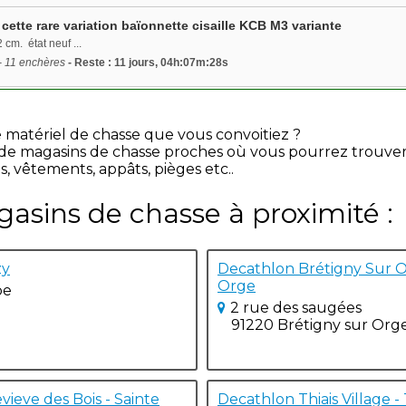
 cette rare variation baïonnette cisaille KCB M3 variante
 cm. état neuf ...
- 11 enchères
- Reste : 11 jours, 04h:07m:28s
e matériel de chasse que vous convoitiez ?
e de magasins de chasse proches où vous pourrez trouve
s, vêtements, appâts, pièges etc..
gasins de chasse à proximité :
zy
Decathlon Brétigny Sur O
Orge
pe
2 rue des saugées
91220 Brétigny sur Org
ieve des Bois - Sainte
Decathlon Thiais Village - 