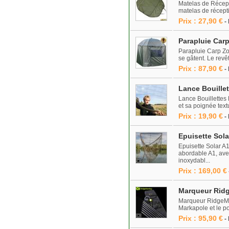
Matelas de Récept
matelas de récepti
Prix : 27,90 €
-
Parapluie Car
Parapluie Carp Zoo
se gâtent. Le rev
Prix : 87,90 €
-
Lance Bouille
Lance Bouillettes 
et sa poignée tex
Prix : 19,90 €
-
Epuisette Sola
Epuisette Solar A
abordable A1, ave
inoxydabl...
Prix : 169,00 €
Marqueur Rid
Marqueur RidgeMon
Markapole et le po
Prix : 95,90 €
-