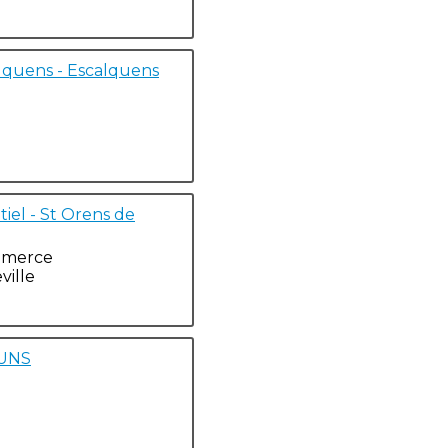
lquens - Escalquens
iel - St Orens de
ommerce
ville
RUNS