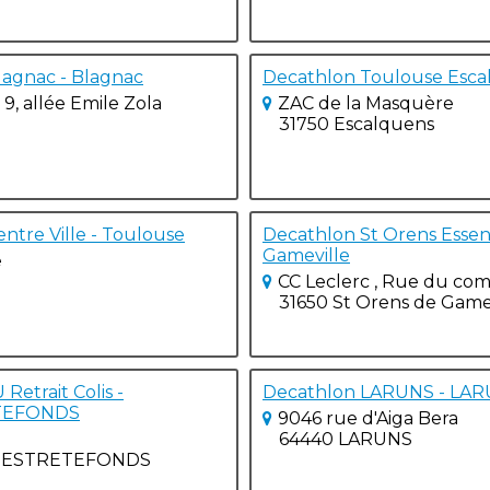
agnac - Blagnac
Decathlon Toulouse Esca
9, allée Emile Zola
ZAC de la Masquère
31750 Escalquens
ntre Ville - Toulouse
Decathlon St Orens Essent
Gameville
e
CC Leclerc , Rue du c
31650 St Orens de Game
etrait Colis -
Decathlon LARUNS - LA
TEFONDS
9046 rue d'Aiga Bera
64440 LARUNS
D'ESTRETEFONDS