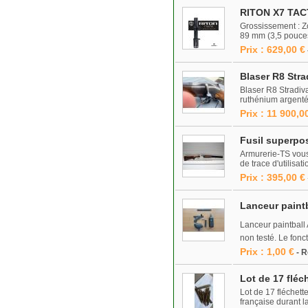
RITON X7 TAC
Grossissement : Zo
89 mm (3,5 pouces)
Prix : 629,00 €
Blaser R8 Stra
Blaser R8 Stradiva
ruthénium argenté r
Prix : 11 900,0
Fusil superp
Armurerie-TS vous
de trace d'utilisa
Prix : 395,00 €
Lanceur paintb
Lanceur paintball 
non testé. Le fonc
Prix : 1,00 €
- 
Lot de 17 fléc
Lot de 17 fléchet
française durant 