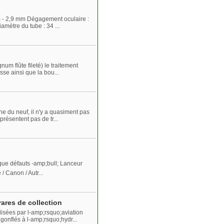
mm - 2,9 mm Dégagement oculaire :
amètre du tube : 34 ...
m flûte fileté) le traitement
sse ainsi que la bou...
 du neuf, il n'y a quasiment pas
présentent pas de tr...
lque défauts -amp;bull; Lanceur
/ Canon / Autr...
ares de collection
isées par l-amp;rsquo;aviation
onflés à l-amp;rsquo;hydr...