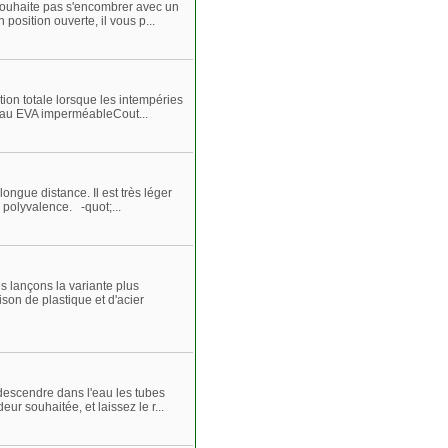
souhaite pas s'encombrer avec un
osition ouverte, il vous p...
ion totale lorsque les intempéries
riau EVA imperméableCout...
ngue distance. Il est très léger
polyvalence. -quot;...
 lançons la variante plus
on de plastique et d'acier
escendre dans l'eau les tubes
r souhaitée, et laissez le r...