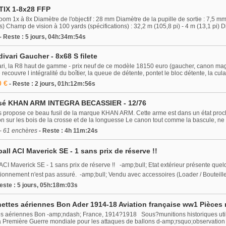
TIX 1-8x28 FFP
om 1x à 8x Diamètre de l'objectif : 28 mm Diamètre de la pupille de sortie : 7,5 
 Champ de vision à 100 yards (spécifications) : 32,2 m (105,8 pi) - 4 m (13,1 pi) Di
- Reste : 5 jours, 04h:34m:54s
divari Gaucher - 8x68 S filete
ri, la R8 haut de gamme - prix neuf de ce modèle 18150 euro (gaucher, canon magnu
ecouvre l intégralité du boîtier, la queue de détente, pontet le bloc détente, la cula
0 €
- Reste : 2 jours, 01h:12m:56s
osé KHAN ARM INTEGRA BECASSIER - 12/76
 propose ce beau fusil de la marque KHAN ARM. Cette arme est dans un état proche
tion sur les bois de la crosse et de la longuesse Le canon tout comme la bascule, ne 
- 61 enchères
- Reste : 4h 11m:24s
all ACI Maverick SE - 1 sans prix de réserve !!
ACI Maverick SE - 1 sans prix de réserve !! -amp;bull; Etat extérieur présente que
tionnement n'est pas assuré. -amp;bull; Vendu avec accessoires (Loader / Bouteille 
Reste : 5 jours, 05h:18m:03s
hettes aériennes Bon Ader 1914-18 Aviation française ww1 Pièces r
tes aériennes Bon -amp;ndash; France, 1914?1918 Sous?munitions historiques util
la Première Guerre mondiale pour les attaques de ballons d-amp;rsquo;observation g