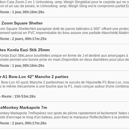
ion Carp Zoom 2 en 1 Unhooking -amp; Weigh SlingIdéal pour le carpiste qui ne 
on et un sac de pesée, le Unhooking -amp; Weigh Sling est le compromis parfait.En p
 Reste : 1 jour, 00h:16m:26s
p Zoom Square Shelter
m Square ShelterAbri parapluie doté de parois latérales à 360° offrant une protect
êtement spécial en PVC imperméable du tissu assure une parfaite étanchéité.Maté
 Reste : 2 jours, 00h:17m:25s
ttes Korda Eazi Stik 25mm
Korda Eazi StikLance bouillettes unique en forme de J et destiné aux amorçages à lo
turisée permet une bonne prise en main.Disponible en deux diamètres pour plus de 
 Reste : 1 jour, 00h:16m:26s
r A1 Bow-Loc 42'' Manche 2 parties
1 Bow-Loc 42-quot; Manche 2 partiesAvec le succès de l'épuisette P1 Bow-Loc, nous
c le même mécanisme à une touche que la P1, mais conçue autour d'une combinais
- Reste : 15h 53m:26s
geMonkey Markapole 7m
key Markapole 7mRepérez vos spots de pêche rapidement et facilement: faites d
ids d'ancrage le long d'un bateau, puis fixez le marqueur ReflectaStem à la profondeu
 Reste : 2 jours, 00h:17m:26s