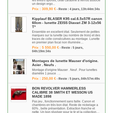
les tireurs sportifs, cette carabine à verrou associe
un design ergo...
Prix : 309,90 €
- Reste : 4 jours, 13h:44m:34s
Kipplauf BLASER K95 cal.6.5x57R canon
60cm - lunette ZEISS Diavari ZM 3-12x56
T*
Ensemble en excellent état. Seulement de petites
marques sur la lunette (au nombre de trois) et des
traces de colle consécutives au montage. Lunette
en premier plan focal non illuminée....
Prix : 5 550,00 €
- Reste : 5 jours,
04h:19m:34s
Montages de lunette Mauser d'origine.
Acier . Neufs .
Montage d'origine Mauser . Neuf . Pour lunettes
diamètre 1 pouce . ...
Prix : 250,00 €
- Reste : 5 jours, 04h:57m:49s
BON REVOLVER HAMMERLESS
CALIBRE 38 SMITH ET WESSON US
MADE 1898
Pas jeu , fonctionnement sans faille. Canon et
chambres en très bon état. Reste de nickelage a
60% , belle présentation. Extraction franche et
nette. Un bon révolver pour le tir et la collection....