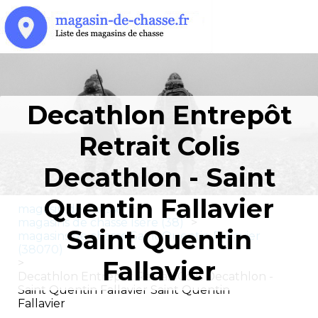
Decathlon Entrepôt
Retrait Colis
Decathlon - Saint
Quentin Fallavier
magasin de chasse
>
magasins de chasse Isère (38)
>
Saint Quentin
magasins de chasse Saint Quentin Fallavier
(38070)
Fallavier
>
Decathlon Entrepôt Retrait Colis Decathlon -
Saint Quentin Fallavier Saint Quentin
Fallavier