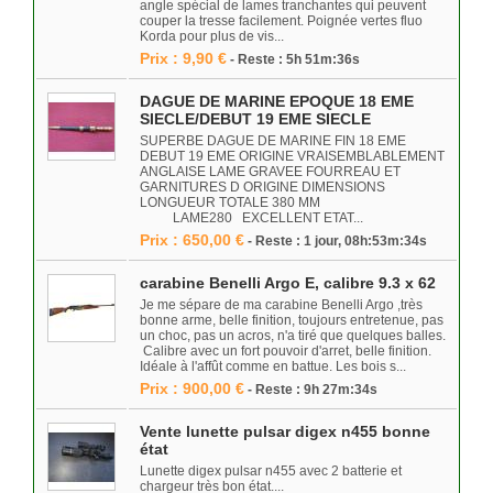
angle spécial de lames tranchantes qui peuvent
couper la tresse facilement. Poignée vertes fluo
Korda pour plus de vis...
Prix : 9,90 €
- Reste : 5h 51m:36s
DAGUE DE MARINE EPOQUE 18 EME
SIECLE/DEBUT 19 EME SIECLE
SUPERBE DAGUE DE MARINE FIN 18 EME
DEBUT 19 EME ORIGINE VRAISEMBLABLEMENT
ANGLAISE LAME GRAVEE FOURREAU ET
GARNITURES D ORIGINE DIMENSIONS
LONGUEUR TOTALE 380 MM
LAME280 EXCELLENT ETAT...
Prix : 650,00 €
- Reste : 1 jour, 08h:53m:34s
carabine Benelli Argo E, calibre 9.3 x 62
Je me sépare de ma carabine Benelli Argo ,très
bonne arme, belle finition, toujours entretenue, pas
un choc, pas un acros, n'a tiré que quelques balles.
Calibre avec un fort pouvoir d'arret, belle finition.
Idéale à l'affût comme en battue. Les bois s...
Prix : 900,00 €
- Reste : 9h 27m:34s
Vente lunette pulsar digex n455 bonne
état
Lunette digex pulsar n455 avec 2 batterie et
chargeur très bon état....