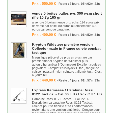
Prix : 550,00 €
- Reste : 2 jours, 06h:02m:23s
vends 5 boites balles rws 300 wsm short
rifle 10.7g 165 gr
a vendre 5 boites neuve prix achat 114 euros prix
de vente par boite 80 euros ou emsembles 400
euros car vendue carabine...
Prix : 400,00 €
- Reste : 3 jours, 01h:52m:34s
Krypton Wildsteer première version
Collector made in France survie combat
tactique
Magnifique pièce et de plus en plus rare car
premier model Krypton de Wildsteer puis
aujourd'hui arrêter ! (Dommage) Excellent couteau
polyvalent Complet etuis kydex P-tac , sangle de
cuisse , passant nylon ceinture , allumé feu... C'est
aujourd'hui ...
Prix : 440,00 €
- Reste : 4 jours, 01h:57m:33s
Express Kermesse ! Carabine Rossi
8122 Tactical - Cal. 22 LR / Pack CTPLUS
Carabine Rossi 8122 Tactical - Cal. 22 LR
Description La carabine Rossi 8122 Tactical,
célèbre pour sa fiabilité et ses performances,
revient dans une version améliorée. Conçue pour