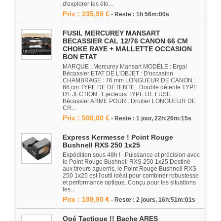
d'explorer les éto...
Prix : 235,99 €
- Reste : 1h 56m:00s
FUSIL MERCUREY MANSART
BECASSIER CAL 12/76 CANON 66 CM
CHOKE RAYE + MALLETTE OCCASION
BON ETAT
MARQUE : Mercurey Mansart MODÈLE : Ergal
Bécassier ETAT DE L'OBJET : D'occasion
CHAMBRAGE : 76 mm LONGUEUR DE CANON :
66 cm TYPE DE DÉTENTE : Double détente TYPE
D'ÉJECTION : Ejecteurs TYPE DE FUSIL :
Bécassier ARME POUR : Droitier LONGUEUR DE
CR...
Prix : 500,00 €
- Reste : 1 jour, 22h:26m:15s
Express Kermesse ! Point Rouge
Bushnell RXS 250 1x25
Expédition sous 48h ! Puissance et précision avec
le Point Rouge Bushnell RXS 250 1x25 Destiné
aux tireurs aguerris, le Point Rouge Bushnell RXS
250 1x25 est l'outil idéal pour combiner robustesse
et performance optique. Conçu pour les situations
les...
Prix : 189,90 €
- Reste : 2 jours, 16h:51m:01s
Opé Tactique !! Bache ARES