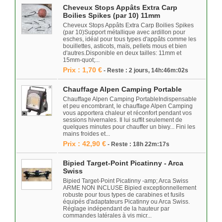
Cheveux Stops Appâts Extra Carp
Boilies Spikes (par 10) 11mm
Cheveux Stops Appâts Extra Carp Boilies Spikes
(par 10)Support métallique avec ardillon pour
esches, idéal pour tous types d'appâts comme les
bouillettes, asticots, maïs, pellets mous et bien
d'autres.Disponible en deux tailles: 11mm et
15mm-quot;...
Prix : 1,70 €
- Reste : 2 jours, 14h:46m:02s
Chauffage Alpen Camping Portable
Chauffage Alpen Camping PortableIndispensable
et peu encombrant, le chauffage Alpen Camping
vous apportera chaleur et réconfort pendant vos
sessions hivernales. Il lui suffit seulement de
quelques minutes pour chauffer un biwy... Fini les
mains froides et...
Prix : 42,90 €
- Reste : 18h 22m:17s
Bipied Target-Point Picatinny - Arca
Swiss
Bipied Target-Point Picatinny -amp; Arca Swiss
ARME NON INCLUSE Bipied exceptionnellement
robuste pour tous types de carabines et fusils
équipés d'adaptateurs Picatinny ou Arca Swiss.
Réglage indépendant de la hauteur par
commandes latérales à vis micr...