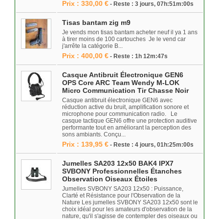
Prix : 330,00 €
- Reste : 3 jours, 07h:51m:00s
Tisas bantam zig m9
Je vends mon tisas bantam acheter neuf il ya 1 ans
à tirer moins de 100 cartouches Je le vend car
j'arrête la catégorie B...
Prix : 400,00 €
- Reste : 1h 12m:47s
Casque Antibruit Électronique GEN6
OPS Core ARC Team Wendy M-LOK
Micro Communication Tir Chasse Noir
Casque antibruit électronique GEN6 avec
réduction active du bruit, amplification sonore et
microphone pour communication radio. Le
casque tactique GEN6 offre une protection auditive
performante tout en améliorant la perception des
sons ambiants. Conçu...
Prix : 139,95 €
- Reste : 4 jours, 01h:25m:00s
Jumelles SA203 12x50 BAK4 IPX7
SVBONY Professionnelles Étanches
Observation Oiseaux Étoiles
Jumelles SVBONY SA203 12x50 : Puissance,
Clarté et Résistance pour l'Observation de la
Nature Les jumelles SVBONY SA203 12x50 sont le
choix idéal pour les amateurs d'observation de la
nature, qu'il s'agisse de contempler des oiseaux ou