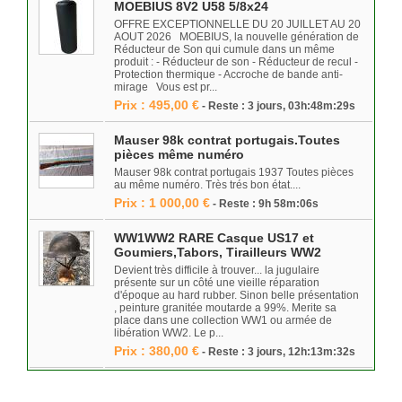
MOEBIUS 8V2 U58 5/8x24
OFFRE EXCEPTIONNELLE DU 20 JUILLET AU 20
AOUT 2026 MOEBIUS, la nouvelle génération de
Réducteur de Son qui cumule dans un même
produit : - Réducteur de son - Réducteur de recul -
Protection thermique - Accroche de bande anti-
mirage Vous est pr...
Prix : 495,00 €
- Reste : 3 jours, 03h:48m:29s
Mauser 98k contrat portugais.Toutes
pièces même numéro
Mauser 98k contrat portugais 1937 Toutes pièces
au même numéro. Très trés bon état....
Prix : 1 000,00 €
- Reste : 9h 58m:06s
WW1WW2 RARE Casque US17 et
Goumiers,Tabors, Tirailleurs WW2
Devient très difficile à trouver... la jugulaire
présente sur un côté une vieille réparation
d'époque au hard rubber. Sinon belle présentation
, peinture granitée moutarde a 99%. Merite sa
place dans une collection WW1 ou armée de
libération WW2. Le p...
Prix : 380,00 €
- Reste : 3 jours, 12h:13m:32s