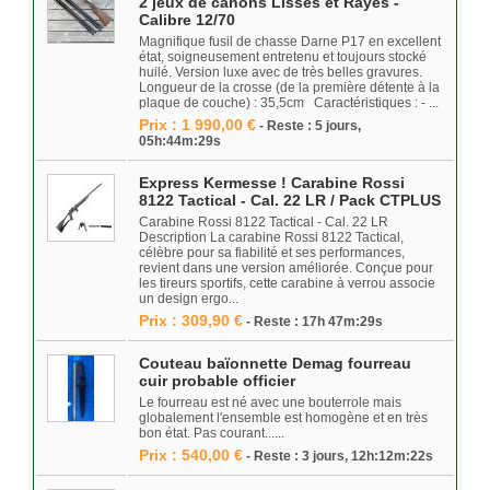
2 jeux de canons Lisses et Rayés -
Calibre 12/70
Magnifique fusil de chasse Darne P17 en excellent
état, soigneusement entretenu et toujours stocké
huilé. Version luxe avec de très belles gravures.
Longueur de la crosse (de la première détente à la
plaque de couche) : 35,5cm Caractéristiques : - ...
Prix : 1 990,00 €
- Reste : 5 jours,
05h:44m:29s
Express Kermesse ! Carabine Rossi
8122 Tactical - Cal. 22 LR / Pack CTPLUS
Carabine Rossi 8122 Tactical - Cal. 22 LR
Description La carabine Rossi 8122 Tactical,
célèbre pour sa fiabilité et ses performances,
revient dans une version améliorée. Conçue pour
les tireurs sportifs, cette carabine à verrou associe
un design ergo...
Prix : 309,90 €
- Reste : 17h 47m:29s
Couteau baïonnette Demag fourreau
cuir probable officier
Le fourreau est né avec une bouterrole mais
globalement l'ensemble est homogène et en très
bon état. Pas courant......
Prix : 540,00 €
- Reste : 3 jours, 12h:12m:22s