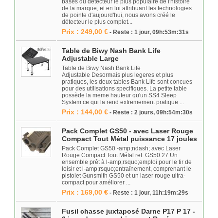
bases du détecteur le plus populaire de l'histoire
de la marque, et en lui attribuant les technologies
de pointe d'aujourd'hui, nous avons créé le
détecteur le plus complet...
Prix : 249,00 €
- Reste : 1 jour, 09h:53m:31s
Table de Biwy Nash Bank Life
Adjustable Large
Table de Biwy Nash Bank Life
Adjustable Desormais plus legeres et plus
pratiques, les deux tables Bank Life sont concues
pour des utilisations specifiques. La petite table
possède la meme hauteur qu'un SS4 Sleep
System ce qui la rend extremement pratique ...
Prix : 144,00 €
- Reste : 2 jours, 09h:54m:30s
Pack Complet GS50 - avec Laser Rouge
Compact Tout Métal puissance 17 joules
Pack Complet GS50 -amp;ndash; avec Laser
Rouge Compact Tout Métal ref: GS50.27 Un
ensemble prêt à l-amp;rsquo;emploi pour le tir de
loisir et l-amp;rsquo;entraînement, comprenant le
pistolet Gunsmith GS50 et un laser rouge ultra-
compact pour améliorer ...
Prix : 169,00 €
- Reste : 1 jour, 11h:19m:29s
Fusil chasse juxtaposé Darne P17 P 17 -